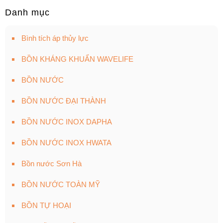
Danh mục
Bình tích áp thủy lực
BỒN KHÁNG KHUẨN WAVELIFE
BỒN NƯỚC
BỒN NƯỚC ĐẠI THÀNH
BỒN NƯỚC INOX DAPHA
BỒN NƯỚC INOX HWATA
Bồn nước Sơn Hà
BỒN NƯỚC TOÀN MỸ
BỒN TỰ HOẠI