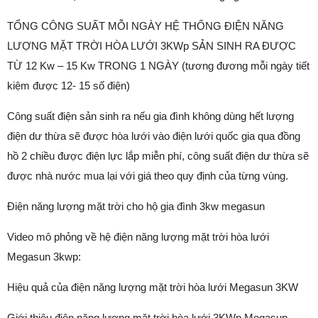
TỔNG CÔNG SUẤT MỖI NGÀY HỆ THỐNG ĐIỆN NĂNG
LƯỢNG MẶT TRỜI HÒA LƯỚI 3KWp SẢN SINH RA ĐƯỢC
TỪ 12 Kw – 15 Kw TRONG 1 NGÀY (tương đương mỗi ngày tiết
kiệm được 12- 15 số điện)
Công suất điện sản sinh ra nếu gia đình không dùng hết lượng
điện dư thừa sẽ được hòa lưới vào điện lưới quốc gia qua đồng
hồ 2 chiều được điện lực lắp miễn phí, công suất điện dư thừa sẽ
được nhà nước mua lại với giá theo quy định của từng vùng.
Điện năng lượng mặt trời cho hộ gia đình 3kw megasun
Video mô phỏng về hệ điện năng lượng mặt trời hòa lưới
Megasun 3kwp:
Hiệu quả của điện năng lượng mặt trời hòa lưới Megasun 3KW
Giới thiệu điện năng lượng mặt trời hòa lưới 3KWp Megasun