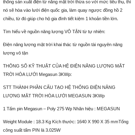
thống sản xuất điện từ nắng mặt trời thừa so với mức tiêu thụ, thì
nó sẽ hòa vào lưới điện quốc gia, làm quay ngược đồng hồ 2
chiều, từ đó giúp cho hộ gia đình tiết kiệm 1 khoản tiền lớn.
Tìm hiểu về nguồn năng lượng VÔ TẬN từ tự nhiên:
Điện năng lượng mặt trời khai thác từ nguồn tài nguyên năng
lượng vô tận
THÔNG SỐ KỸ THUẬT CỦA HỆ ĐIỆN NĂNG LƯỢNG MẶT
TRỜI HÒA LƯỚI Megasun 3KWp:
STT THÀNH PHẦN CẤU TẠO HỆ THỐNG ĐIỆN NĂNG
LƯỢNG MẶT TRỜI HÒA LƯỚI MEGASUN 3KWp
1 Tấm pin Megasun – Poly 275 Wp Nhãn hiệu : MEGASUN
Weight Module : 18.3 Kg Kích thước: 1640 X 990 X 35 mmTổng
công suất tấm PIN là 3.025W