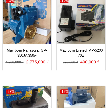
-34%
-17%
Máy bơm Panasonic GP-
Máy bơm Lifetech AP-5200
350JA 350w
70w
2,775,000
₫
490,000
₫
4,200,000
₫
590,000
₫
-23%
-12%