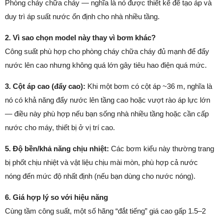
Phòng cháy chữa cháy — nghĩa là nó được thiết kế để tạo áp và
duy trì áp suất nước ổn định cho nhà nhiều tầng.
2. Vì sao chọn model này thay vì bơm khác?
Công suất phù hợp cho phòng cháy chữa cháy đủ mạnh để đẩy
nước lên cao nhưng không quá lớn gây tiêu hao điện quá mức.
3. Cột áp cao (đẩy cao):
Khi một bơm có cột áp ~36 m, nghĩa là
nó có khả năng đẩy nước lên tầng cao hoặc vượt rào áp lực lớn
— điều này phù hợp nếu bạn sống nhà nhiều tầng hoặc cần cấp
nước cho máy, thiết bị ở vị trí cao.
5. Độ bền/khả năng chịu nhiệt:
Các bơm kiểu này thường trang
bị phốt chịu nhiệt và vật liệu chịu mài mòn, phù hợp cả nước
nóng đến mức độ nhất định (nếu bạn dùng cho nước nóng).
6. Giá hợp lý so với hiệu năng
Cùng tầm công suất, một số hãng “đắt tiếng” giá cao gấp 1.5–2