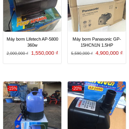
Máy bơm Lifetech AP-5800
Máy bơm Panasonic GP-
360w
15HCN1N 1.5HP
1,550,000
₫
4,900,000
₫
2,000,000
₫
5,590,000
₫
-15%
-20%