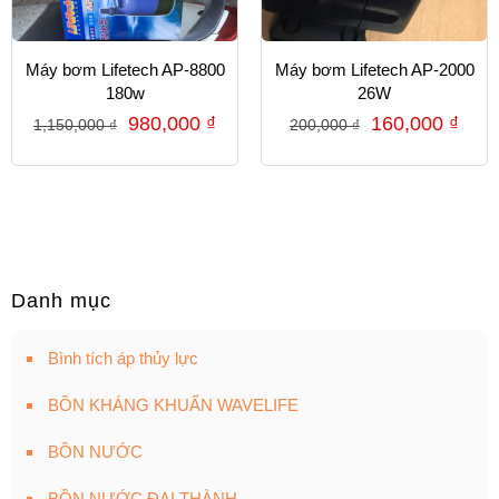
Máy bơm Lifetech AP-8800
Máy bơm Lifetech AP-2000
180w
26W
980,000
₫
160,000
₫
1,150,000
₫
200,000
₫
Danh mục
Bình tích áp thủy lực
BỒN KHÁNG KHUẨN WAVELIFE
BỒN NƯỚC
BỒN NƯỚC ĐẠI THÀNH