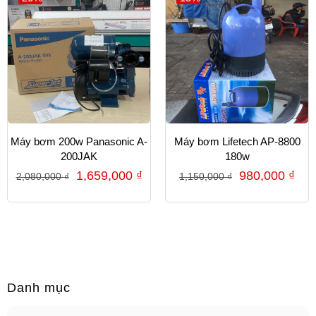
Máy bơm 200w Panasonic A-
Máy bơm Lifetech AP-8800
200JAK
180w
1,659,000
₫
980,000
₫
2,080,000
₫
1,150,000
₫
Danh mục