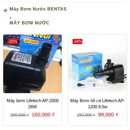
Máy Bơm Nước BENTAS
,
MÁY BƠM NƯỚC
-20%
-34%
Máy bơm Lifetech AP-2000
Máy Bơm hồ cá Lifetech AP-
26W
1200 8.5w
160,000
₫
99,000
₫
200,000
₫
150,000
₫