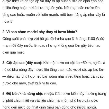
được thiết kế để tạo áp và duy trì áp suất nước ổn định cho nhà
nhiều tầng hoặc nơi áp lực nguồn yếu. Nếu bạn cần nước lên
tầng cao hoặc muốn vòi luôn mạnh, một bơm tăng áp như vậy là
hợp lý.
2. Vì sao chọn model này thay vì bơm khác?
Công suất phù hợp với hộ gia đình/nhà cao 3–5 tầng: 1100 W đủ
mạnh để đẩy nước lên cao nhưng không quá lớn gây tiêu hao
điện quá mức.
3. Cột áp cao (đẩy cao):
Khi một bơm có cột áp ~50 m, nghĩa là
nó có khả năng đẩy nước lên tầng cao hoặc vượt rào áp lực lớn
— điều này phù hợp nếu bạn sống nhà nhiều tầng hoặc cần cấp
nước cho máy, thiết bị ở vị trí cao.
5. Độ bền/khả năng chịu nhiệt:
Các bơm kiểu này thường trang
bị phốt chịu nhiệt và vật liệu chịu mài mòn, phù hợp cả nước
nóng đến mức độ nhất định (nếu bạn dùng cho nước nóng).