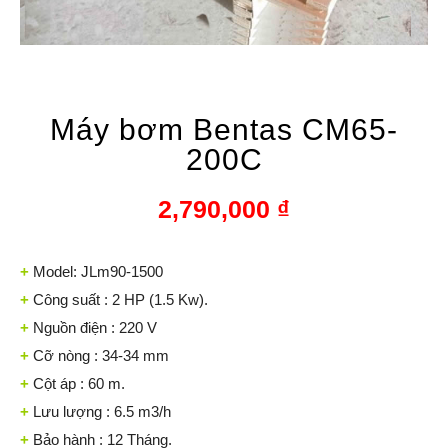
Máy bơm Bentas CM65-
200C
2,790,000
₫
+
Model: JLm90-1500
+
Công suất : 2 HP (1.5 Kw).
+
Nguồn điện : 220 V
+
Cỡ nòng : 34-34 mm
+
Cột áp : 60 m.
+
Lưu lượng : 6.5 m3/h
+
Bảo hành : 12 Tháng.