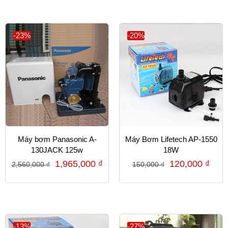
-23%
-20%
Máy bơm Panasonic A-
Máy Bơm Lifetech AP-1550
130JACK 125w
18W
1,965,000
₫
120,000
₫
2,560,000
₫
150,000
₫
-13%
-27%