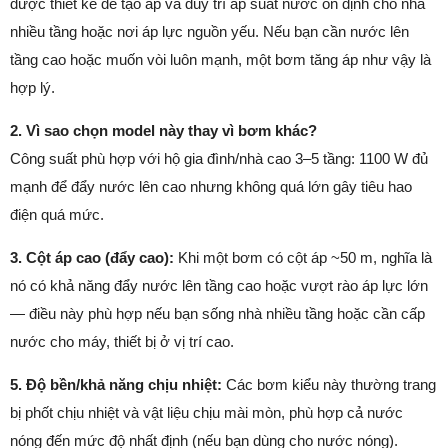
được thiết kế để tạo áp và duy trì áp suất nước ổn định cho nhà
nhiều tầng hoặc nơi áp lực nguồn yếu. Nếu bạn cần nước lên
tầng cao hoặc muốn vòi luôn mạnh, một bơm tăng áp như vậy là
hợp lý.
2. Vì sao chọn model này thay vì bơm khác?
Công suất phù hợp với hộ gia đình/nhà cao 3–5 tầng: 1100 W đủ
mạnh để đẩy nước lên cao nhưng không quá lớn gây tiêu hao
điện quá mức.
3. Cột áp cao (đẩy cao):
Khi một bơm có cột áp ~50 m, nghĩa là
nó có khả năng đẩy nước lên tầng cao hoặc vượt rào áp lực lớn
— điều này phù hợp nếu bạn sống nhà nhiều tầng hoặc cần cấp
nước cho máy, thiết bị ở vị trí cao.
5. Độ bền/khả năng chịu nhiệt:
Các bơm kiểu này thường trang
bị phốt chịu nhiệt và vật liệu chịu mài mòn, phù hợp cả nước
nóng đến mức độ nhất định (nếu bạn dùng cho nước nóng).