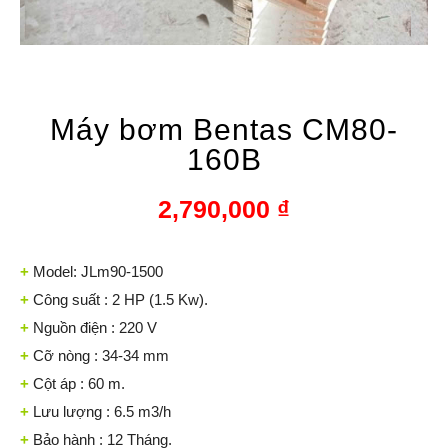
Máy bơm Bentas CM80-
160B
2,790,000
₫
+
Model: JLm90-1500
+
Công suất : 2 HP (1.5 Kw).
+
Nguồn điện : 220 V
+
Cỡ nòng : 34-34 mm
+
Cột áp : 60 m.
+
Lưu lượng : 6.5 m3/h
+
Bảo hành : 12 Tháng.