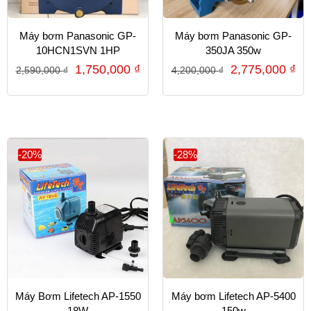
Máy bơm Panasonic GP-
Máy bơm Panasonic GP-
10HCN1SVN 1HP
350JA 350w
1,750,000
₫
2,775,000
₫
2,590,000
₫
4,200,000
₫
-20%
-28%
Máy Bơm Lifetech AP-1550
Máy bơm Lifetech AP-5400
18W
150w