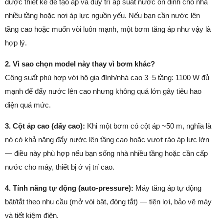
được thiết kế để tạo áp và duy trì áp suất nước ổn định cho nhà
nhiều tầng hoặc nơi áp lực nguồn yếu. Nếu bạn cần nước lên
tầng cao hoặc muốn vòi luôn mạnh, một bơm tăng áp như vậy là
hợp lý.
2. Vì sao chọn model này thay vì bơm khác?
Công suất phù hợp với hộ gia đình/nhà cao 3–5 tầng: 1100 W đủ
mạnh để đẩy nước lên cao nhưng không quá lớn gây tiêu hao
điện quá mức.
3. Cột áp cao (đẩy cao):
Khi một bơm có cột áp ~50 m, nghĩa là
nó có khả năng đẩy nước lên tầng cao hoặc vượt rào áp lực lớn
— điều này phù hợp nếu bạn sống nhà nhiều tầng hoặc cần cấp
nước cho máy, thiết bị ở vị trí cao.
4. Tính năng tự động (auto-pressure):
Máy tăng áp tự động
bật/tắt theo nhu cầu (mở vòi bật, đóng tắt) — tiện lợi, bảo vệ máy
và tiết kiệm điện.