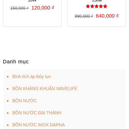
120,000
₫
150,000
₫
Được xếp
640,000
₫
890,000
₫
hạng
5.00
5 sao
Danh mục
Bình tích áp thủy lực
BỒN KHÁNG KHUẨN WAVELIFE
BỒN NƯỚC
BỒN NƯỚC ĐẠI THÀNH
BỒN NƯỚC INOX DAPHA