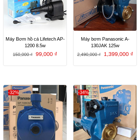
Máy Bơm hồ cá Lifetech AP-
Máy bơm Panasonic A-
1200 8.5w
130JAK 125w
99,000
₫
1,399,000
₫
150,000
₫
2,490,000
₫
-32%
-34%