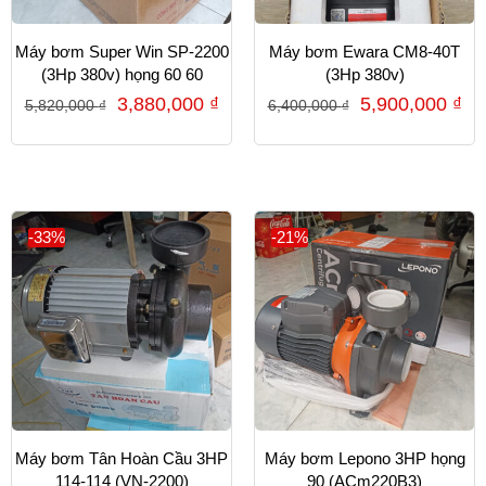
Máy bơm Super Win SP-2200
Máy bơm Ewara CM8-40T
(3Hp 380v) họng 60 60
(3Hp 380v)
3,880,000
₫
5,900,000
₫
5,820,000
₫
6,400,000
₫
-33%
-21%
Máy bơm Tân Hoàn Cầu 3HP
Máy bơm Lepono 3HP họng
114-114 (VN-2200)
90 (ACm220B3)