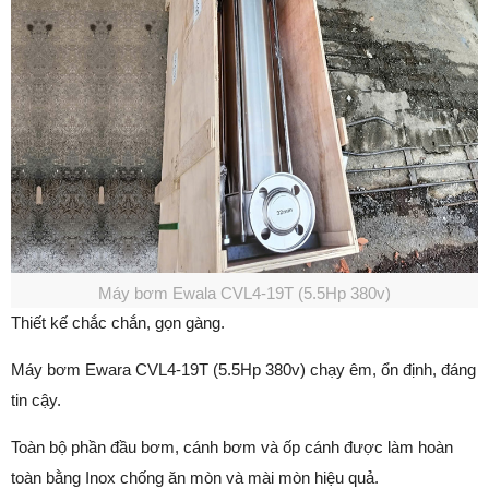
Máy bơm Ewala CVL4-19T (5.5Hp 380v)
Thiết kế chắc chắn, gọn gàng.
Máy bơm Ewara CVL4-19T (5.5Hp 380v) chạy êm, ổn định, đáng
tin cậy.
Toàn bộ phần đầu bơm, cánh bơm và ốp cánh được làm hoàn
toàn bằng Inox chống ăn mòn và mài mòn hiệu quả.