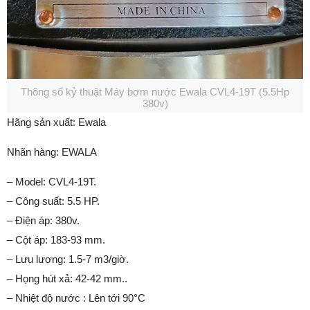
Thông số kỷ thuật Máy bơm nước Ewala CVL4-19T (5.5Hp
380v)
Hãng sản xuất: Ewala
Nhãn hàng: EWALA
– Model: CVL4-19T.
– Công suất: 5.5 HP.
– Điện áp: 380v.
– Cột áp: 183-93 mm.
– Lưu lượng: 1.5-7 m3/giờ.
– Họng hút xả: 42-42 mm..
– Nhiệt độ nước : Lên tới 90°C