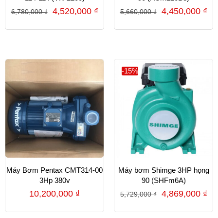
4,520,000
₫
4,450,000
₫
6,780,000
₫
5,660,000
₫
-15%
Máy Bơm Pentax CMT314-00
Máy bơm Shimge 3HP họng
3Hp 380v
90 (SHFm6A)
10,200,000
₫
4,869,000
₫
5,729,000
₫