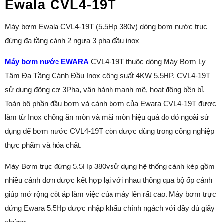
Ewala CVL4-19T
Máy bơm Ewala CVL4-19T (5.5Hp 380v) dòng bơm nước trục
đứng đa tầng cánh 2 ngựa 3 pha đầu inox
Máy bơm nước EWARA
CVL4-19T thuộc dòng Máy Bơm Ly
Tâm Đa Tầng Cánh Đầu Inox công suất 4KW 5.5HP. CVL4-19T
sử dụng động cơ 3Pha, vận hành mạnh mẽ, hoạt động bền bỉ.
Toàn bộ phần đầu bơm và cánh bơm của Ewara CVL4-19T được
làm từ Inox chống ăn mòn và mài mòn hiệu quả do đó ngoài sử
dụng để bơm nước CVL4-19T còn được dùng trong công nghiệp
thực phẩm và hóa chất.
Máy Bơm trục đứng 5.5Hp 380vsử dụng hệ thống cánh kép gồm
nhiều cánh đơn được kết hợp lại với nhau thông qua bộ ốp cánh
giúp mở rộng cột áp làm việc của máy lên rất cao. Máy bơm trực
đứng Ewara 5.5Hp được nhập khẩu chính ngách với đầy đủ giấy
chứng