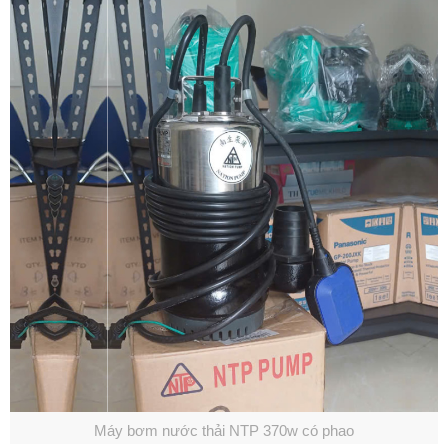
Máy bơm nước thải NTP 370w có phao