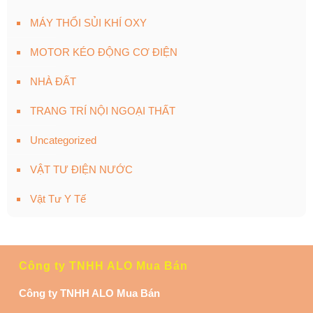
MÁY THỔI SỦI KHÍ OXY
MOTOR KÉO ĐỘNG CƠ ĐIỆN
NHÀ ĐẤT
TRANG TRÍ NỘI NGOẠI THẤT
Uncategorized
VẬT TƯ ĐIỆN NƯỚC
Vật Tư Y Tế
Công ty TNHH ALO Mua Bán
Công ty TNHH ALO Mua Bán