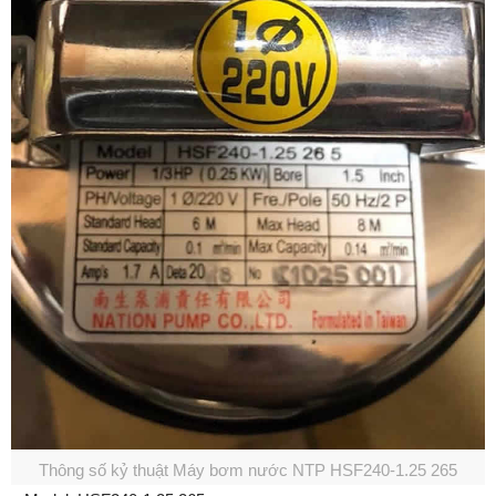
Thông số kỷ thuật Máy bơm nước NTP HSF240-1.25 265