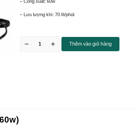
– Công suất: 60w
– Lưu lượng khí: 70 lít/phút
Thêm vào giỏ hàng
(60w)