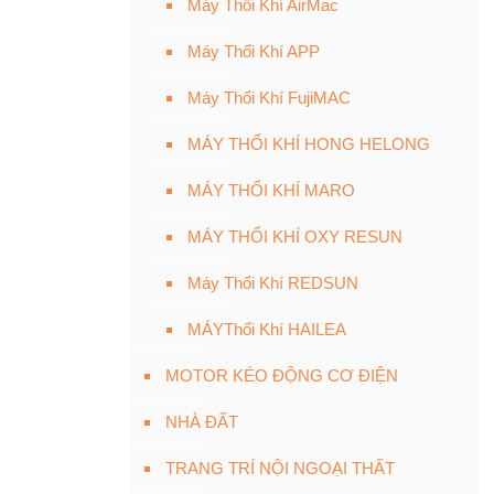
Máy Thổi Khí AirMac
Máy Thổi Khí APP
Máy Thổi Khí FujiMAC
MÁY THỔI KHÍ HONG HELONG
MÁY THỔI KHÍ MARO
MÁY THỔI KHÍ OXY RESUN
Máy Thổi Khí REDSUN
MÁYThổi Khí HAILEA
MOTOR KÉO ĐỘNG CƠ ĐIỆN
NHÀ ĐẤT
TRANG TRÍ NỘI NGOẠI THẤT