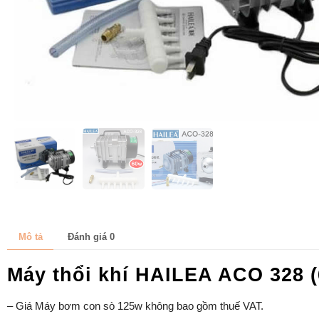
Mô tả
Đánh giá
0
Máy thổi khí HAILEA ACO 328 
– Giá Máy bơm con sò 125w không bao gồm thuế VAT.