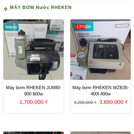
MÁY BƠM Nước RHEKEN
-13%
Máy bơm RHEKEN JLM80-
Máy bơm RHEKEN WZB35-
800 800w
400I 400w
1,700,000
₫
3,650,000
₫
4,200,000
₫