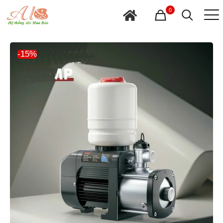
0
-15%