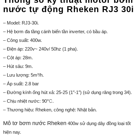
Thông số kỷ thuật motor bơm
nước tự động Rheken RJ3 30i
– Model: RJ3-30i.
– Hệ bơm đa tầng cánh biến tần inverter, có bầu áp.
– Công suất: 400w.
– Điện áp: 220v~ 240v/ 50hz (1 pha).
– Cột áp: 28m.
– Hút sâu: 9m.
– Lưu lượng: 5m³/h.
– Áp suất: 2.8 bar
– Đường kính ống hút xả: 25-25 (1″-1″) (sử dụng răng trong 34).
– Chịu nhiệt nước: 90℃.
– Thương hiệu: Rheken, công nghệ: Nhật bản.
Mô tơ bơm nước Rheken
400w sử dụng dây đồng loại tốt
hiện nay.