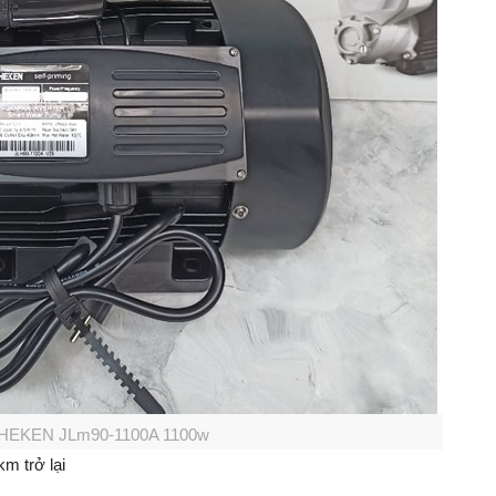
HEKEN JLm90-1100A 1100w
m trở lại