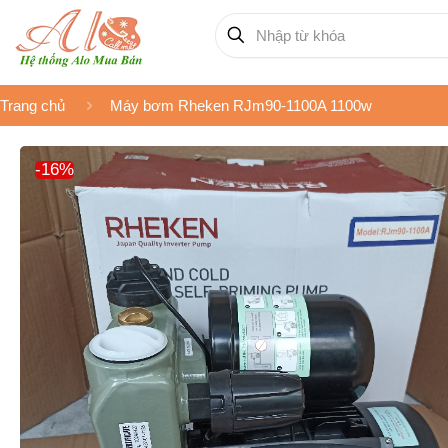
Trang chủ
Máy bơm Rheken RJm90-1100A 1100w
-16%