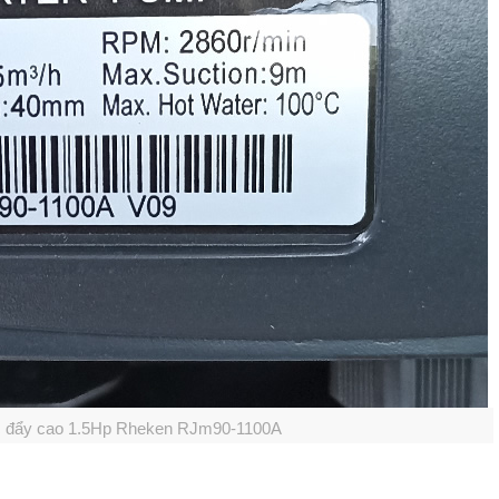
đẩy cao 1.5Hp Rheken RJm90-1100A