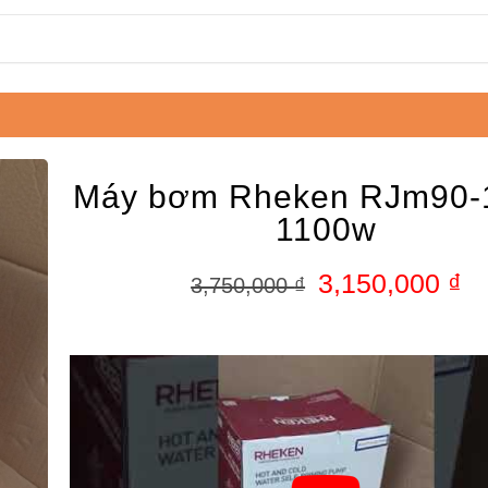
Máy bơm Rheken RJm90-
1100w
3,150,000
₫
3,750,000
₫