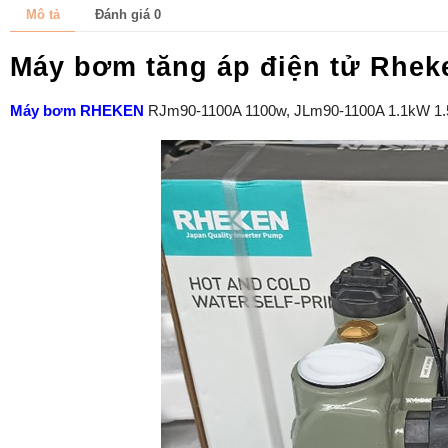
Mô tả
Đánh giá
0
Máy bơm tăng áp điện tử Rhek
Máy bơm RHEKEN
RJm90-1100A 1100w, JLm90-1100A 1.1kW 1.5h