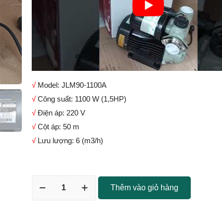
√
Model: JLM90-1100A
√
Công suất: 1100 W (1,5HP)
√
Điện áp: 220 V
√
Cột áp: 50 m
√
Lưu lượng: 6 (m3/h)
Thêm vào giỏ hàng