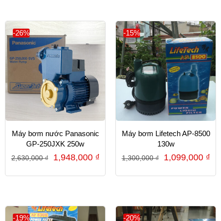
-26%
-15%
Máy bơm nước Panasonic
Máy bơm Lifetech AP-8500
GP-250JXK 250w
130w
1,948,000
₫
1,099,000
₫
2,630,000
₫
1,300,000
₫
-19%
-20%