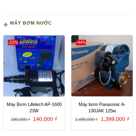
MÁY BƠM NƯỚC
-22%
-44%
Máy Bơm Lifetech AP-1600
Máy bơm Panasonic A-
23W
130JAK 125w
140,000
₫
1,399,000
₫
180,000
₫
2,490,000
₫