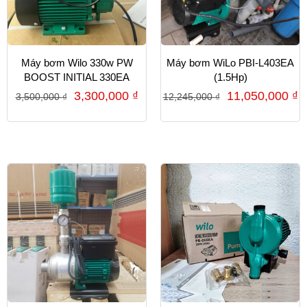
Máy bơm Wilo 330w PW
Máy bơm WiLo PBI-L403EA
BOOST INITIAL 330EA
(1.5Hp)
3,300,000
₫
11,050,000
₫
3,500,000
₫
12,245,000
₫