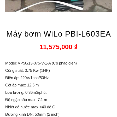
Máy bơm WiLo PBI-L603EA
11,575,000
₫
Model: VP50/13-075-V-1-A (Có phao điện)
Công suất: 0.75 Kw (1HP)
Điện áp: 220V/1pha/50Hz
Cột áp max: 12.5 m
Lưu lượng: 0.36m3/phút
Độ ngập sâu max: 7.1 m
Nhiệt độ nước max <40 độ C
Đường kính DN: 50mm (2 inch)