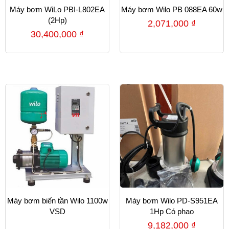
Máy bơm WiLo PBI-L802EA
Máy bơm Wilo PB 088EA 60w
(2Hp)
2,071,000
₫
30,400,000
₫
Máy bơm biến tần Wilo 1100w
Máy bơm Wilo PD-S951EA
VSD
1Hp Có phao
9,182,000
₫