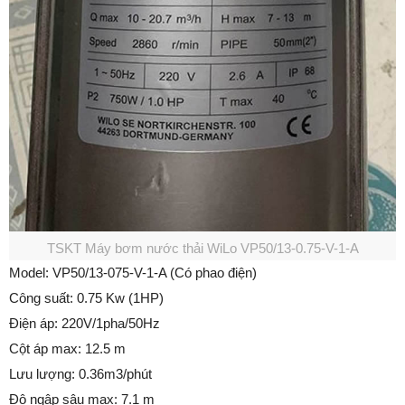
TSKT Máy bơm nước thải WiLo VP50/13-0.75-V-1-A
Model: VP50/13-075-V-1-A (Có phao điện)
Công suất: 0.75 Kw (1HP)
Điện áp: 220V/1pha/50Hz
Cột áp max: 12.5 m
Lưu lượng: 0.36m3/phút
Độ ngập sâu max: 7.1 m