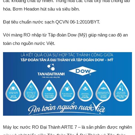
các khoáng chất tự nhiên. Trung hòa các chất oxy hóa chống lão
hóa. Bơm Headon hút sâu và siêu bền.
Đạt tiêu chuẩn nước sạch QCVN 06-1:2010/BYT.
Với màng RO nhập từ Tập đoàn Dow (Mỹ) giúp nâng cao độ an
toàn cho nguồn nước Việt.
Máy lọc nước RO Đại Thành ARTE 7 – là sản phẩm được nghiên