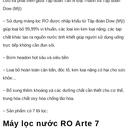
cứu và phát triển giữa Tập đoàn Tân Á Đại Thành và Tập đoàn
Dow (Mỹ)
– Sử dụng màng lọc RO được nhập khẩu từ Tập đoàn Dow (Mỹ)
giúp loại bỏ 99,99% vi khuẩn, các loại ion kim loại nặng, các tạp
chất khác tạo ra nguồn nước tinh khiết giúp người sử dụng uống
trực tiếp không cần đun sôi.
– Bơm headon hút sâu và siêu bền
– Loại bỏ hoàn toàn cặn bẩn, độc tố, kim loại nặng có hại cho sức
khỏe…
– Bổ sung thêm khoáng và các dưỡng chất cần thiết cho cơ thể,
trung hòa chất oxy hóa chống lão hóa.
– Sản phẩm có 7 lõi lọc:
Máy lọc nước RO Arte 7