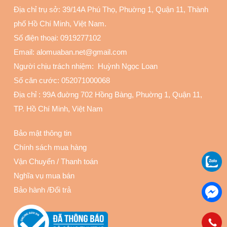
Địa chỉ trụ sở: 39/14A Phú Thọ, Phuờng 1, Quận 11
, Thành
phố Hồ Chí Minh, Việt Nam.
Số điện thoại:
0919277102
Email: alomuaban.net@gmail.com
Người chịu trách nhiệm: Huỳnh Ngọc Loan
Số căn cước: 052071000068
Địa chỉ :
99A đuờng 702 Hồng Bàng, Phuờng 1, Quận 11
,
TP. Hồ Chí Minh, Việt Nam
Bảo mật thông tin
Chính sách mua hàng
Vận Chuyển
/
Thanh toán
Nghĩa vụ mua bán
Bảo hành
/
Đổi trả