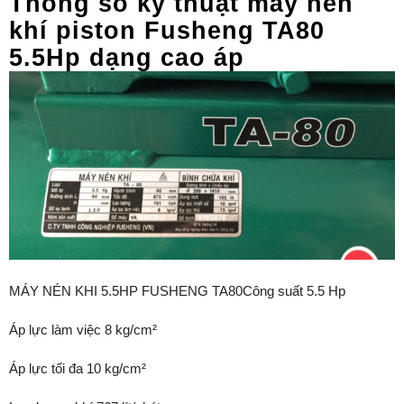
Thông số kỷ thuật máy nén
khí piston Fusheng TA80
5.5Hp dạng cao áp
MÁY NÉN KHI 5.5HP FUSHENG TA80Công suất 5.5 Hp
Áp lực làm việc 8 kg/cm²
Áp lực tối đa 10 kg/cm²