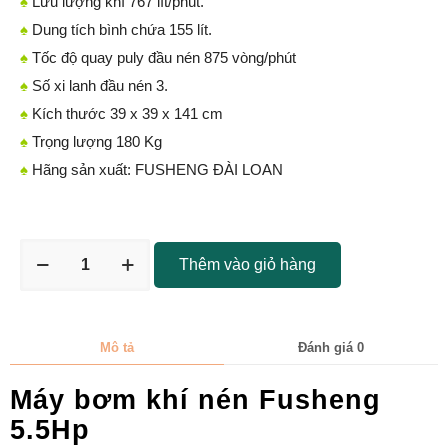
♠
Lưu lượng khí 767 lít/phút.
♠
Dung tích bình chứa 155 lít.
♠
Tốc độ quay puly đầu nén 875 vòng/phút
♠
Số xi lanh đầu nén 3.
♠
Kích thước 39 x 39 x 141 cm
♠
Trọng lượng 180 Kg
♠
Hãng sản xuất: FUSHENG ĐÀI LOAN
Thêm vào giỏ hàng
Mô tả
Đánh giá
0
Máy bơm khí nén Fusheng
5.5Hp