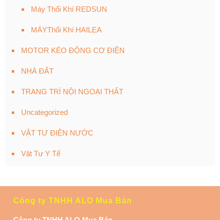
Máy Thổi Khí REDSUN
MÁYThổi Khí HAILEA
MOTOR KÉO ĐỘNG CƠ ĐIỆN
NHÀ ĐẤT
TRANG TRÍ NỘI NGOẠI THẤT
Uncategorized
VẬT TƯ ĐIỆN NƯỚC
Vật Tư Y Tế
Công ty TNHH ALO Mua Bán
Công ty TNHH ALO Mua Bán