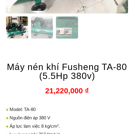
Máy nén khí Fusheng TA-80
(5.5Hp 380v)
21,220,000
₫
♠
Model: TA-80
♠
Nguồn điện áp 380 V
♠
Áp lực làm việc 8 kg/cm².