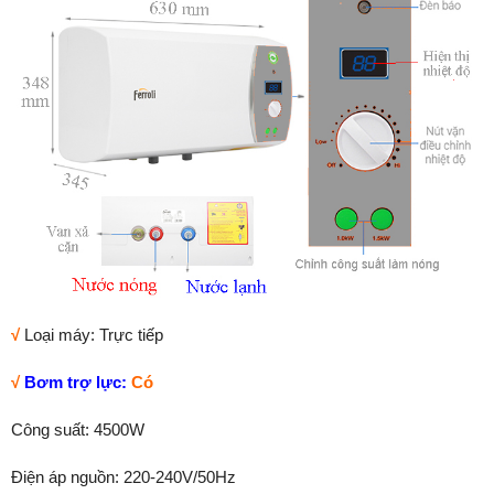
√
Loại máy: Trực tiếp
√
Bơm trợ lực:
Có
Công suất: 4500W
Điện áp nguồn: 220-240V/50Hz