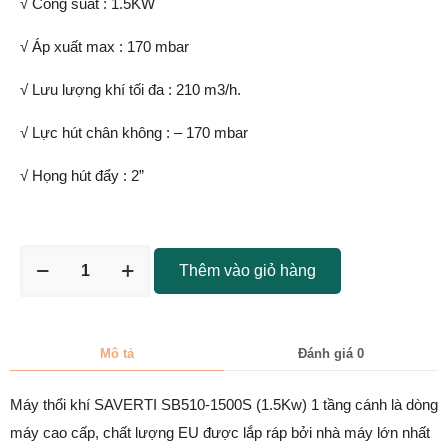
√ Công suất : 1.5KW
√ Áp xuất max : 170 mbar
√ Lưu lượng khí tối đa : 210 m3/h.
√ Lực hút chân không : – 170 mbar
√ Họng hút đẩy : 2”
Thêm vào giỏ hàng
Mô tả
Đánh giá
0
Máy thổi khí SAVERTI SB510-1500S (1.5Kw) 1 tầng cánh là dòng
máy cao cấp, chất lượng EU được lắp ráp bởi nhà máy lớn nhất