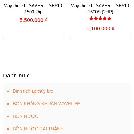
Máy thổi khí SAVERTI SB510-
Máy thổi khí SAVERTI SB510-
1500 2hp
1600S (2HP)
5,500,000
₫
Được xếp
5,100,000
₫
hạng
5.00
5 sao
Danh mục
Bình tích áp thủy lực
BỒN KHÁNG KHUẨN WAVELIFE
BỒN NƯỚC
BỒN NƯỚC ĐẠI THÀNH