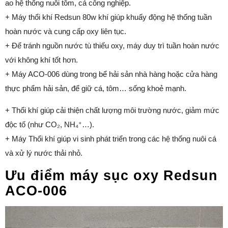
ao hệ thống nuôi tôm, cá công nghiệp.
+ Máy thổi khí Redsun 80w khí giúp khuấy động hệ thống tuần
hoàn nước và cung cấp oxy liên tục.
+ Để tránh nguồn nước tù thiếu oxy, máy duy trì tuần hoàn nước
với không khí tốt hơn.
+ Máy ACO-006 dùng trong bể hải sản nhà hàng hoặc cửa hàng
thực phẩm hải sản, để giữ cá, tôm… sống khoẻ mạnh.
+ Thổi khí giúp cải thiện chất lượng môi trường nước, giảm mức
độc tố (như CO₂, NH₄⁺…).
+ Máy Thổi khí giúp vi sinh phát triển trong các hệ thống nuôi cá
và xử lý nước thải nhỏ.
Ưu điểm máy sục oxy Redsun
ACO-006