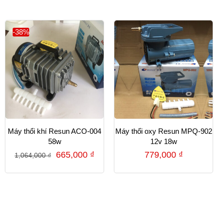
-38%
Máy thổi khí Resun ACO-004
Máy thổi oxy Resun MPQ-902
58w
12v 18w
665,000
₫
779,000
₫
1,064,000
₫