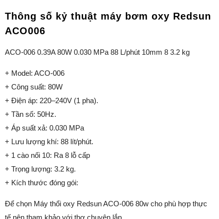
Thông số kỷ thuật máy bơm oxy Redsun
ACO006
ACO-006 0.39A 80W 0.030 MPa 88 L/phút 10mm 8 3.2 kg
+ Model: ACO-006
+ Công suất: 80W
+ Điện áp: 220–240V (1 pha).
+ Tần số: 50Hz.
+ Áp suất xả: 0.030 MPa
+ Lưu lượng khí: 88 lít/phút.
+ 1 cào nối 10: Ra 8 lỗ cấp
+ Trọng lượng: 3.2 kg.
+ Kích thước đóng gói:
Để chọn Máy thổi oxy Redsun ACO-006 80w cho phù hợp thực
tế nên tham khảo với thợ chuyên lắp.