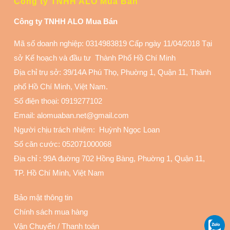
Công ty TNHH ALO Mua Bán
Công ty TNHH ALO Mua Bán
Mã số doanh nghiệp: 0314983819 Cấp ngày 11/04/2018 Tại
sở Kế hoạch và đầu tư Thành Phố Hồ Chí Minh
Địa chỉ trụ sở: 39/14A Phú Thọ, Phuờng 1, Quận 11
, Thành
phố Hồ Chí Minh, Việt Nam.
Số điện thoại:
0919277102
Email: alomuaban.net@gmail.com
Người chịu trách nhiệm: Huỳnh Ngọc Loan
Số căn cước: 052071000068
Địa chỉ :
99A đuờng 702 Hồng Bàng, Phuờng 1, Quận 11
,
TP. Hồ Chí Minh, Việt Nam
Bảo mật thông tin
Chính sách mua hàng
Vận Chuyển
/
Thanh toán