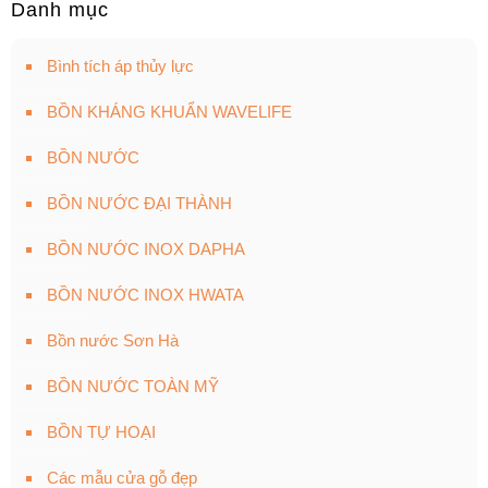
Danh mục
Bình tích áp thủy lực
BỒN KHÁNG KHUẨN WAVELIFE
BỒN NƯỚC
BỒN NƯỚC ĐẠI THÀNH
BỒN NƯỚC INOX DAPHA
BỒN NƯỚC INOX HWATA
Bồn nước Sơn Hà
BỒN NƯỚC TOÀN MỸ
BỒN TỰ HOẠI
Các mẫu cửa gỗ đẹp