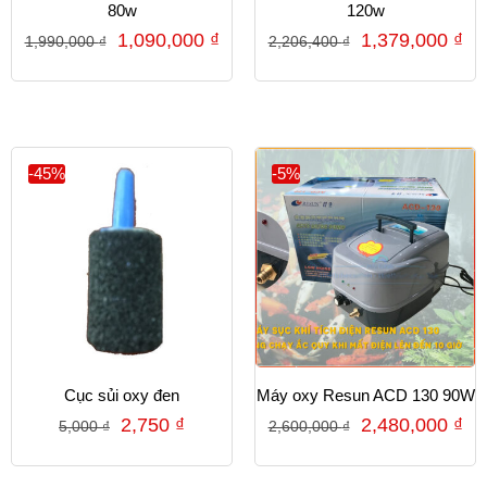
80w
120w
1,090,000
₫
1,379,000
₫
1,990,000
₫
2,206,400
₫
-45%
-5%
Cục sủi oxy đen
Máy oxy Resun ACD 130 90W
2,750
₫
2,480,000
₫
5,000
₫
2,600,000
₫