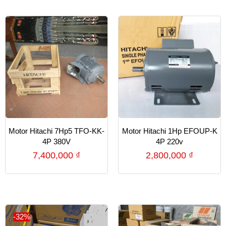
Motor Hitachi 7Hp5 TFO-KK-
Motor Hitachi 1Hp EFOUP-K
4P 380V
4P 220v
7,400,000
₫
2,800,000
₫
-32%