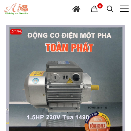
0
-21%