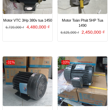
Motor VTC 3Hp 380v tua 1450
Motor Toàn Phát 5HP Tua
1490
4,480,000
₫
6,720,000
₫
2,450,000
₫
6,625,000
₫
-31%
-33%