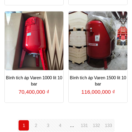
gốc
hiện
là:
tại
3,420,000 ₫.
là:
2,750,000 ₫.
Bình tích áp Varen 1000 lít 10
Bình tích áp Varen 1500 lít 10
bar
bar
70,400,000
₫
116,000,000
₫
1
2
3
4
…
131
132
133