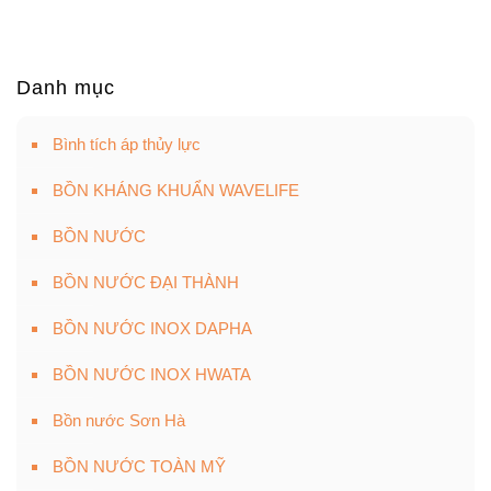
Danh mục
Bình tích áp thủy lực
BỒN KHÁNG KHUẨN WAVELIFE
BỒN NƯỚC
BỒN NƯỚC ĐẠI THÀNH
BỒN NƯỚC INOX DAPHA
BỒN NƯỚC INOX HWATA
Bồn nước Sơn Hà
BỒN NƯỚC TOÀN MỸ