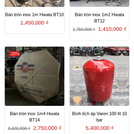
Bàn tròn inox 1m Hwata BT10
Bàn tròn inox 1m2 Hwata
BT12
1,450,000
₫
Giá
Gi
1,410,000
₫
1,750,000
₫
gốc
hiệ
là:
tại
1,750,000 ₫.
là:
-20%
1,4
Bàn tròn inox 1m4 Hwata
Bình tích áp Varen 100 lít 10
BT14
bar
Giá
Giá
2,750,000
₫
5,400,000
₫
3,420,000
₫