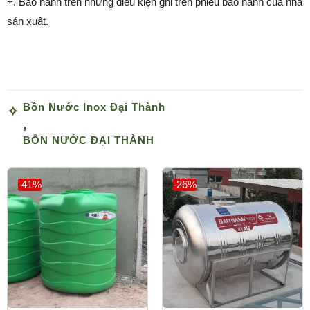
+. Bảo hành trên những điểu kiện ghi trên phiếu bảo hành của nhà
sản xuất.
Bồn Nước Inox Đại Thành
,
BỒN NƯỚC ĐẠI THÀNH
-41%
-26%