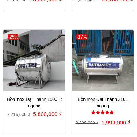
-25%
-17%
Bồn inox Đại Thành 1500 lít
Bồn inox Đại Thành 310L
ngang
ngang
5,800,000
₫
7,715,000
₫
Được xếp
1,999,000
₫
2,398,000
₫
hạng
4.67
5 sao