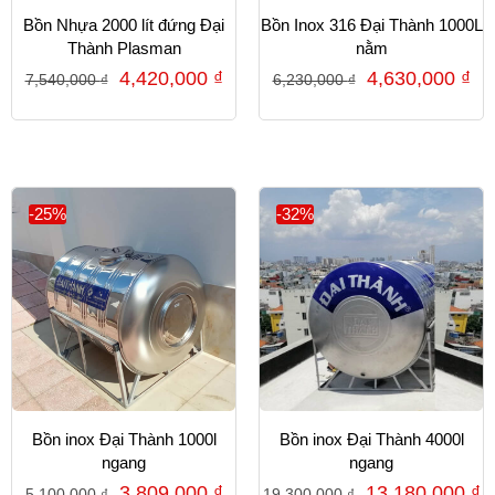
Bồn Nhựa 2000 lít đứng Đại
Bồn Inox 316 Đại Thành 1000L
Thành Plasman
nằm
4,420,000
₫
4,630,000
₫
7,540,000
₫
6,230,000
₫
-25%
-32%
Bồn inox Đại Thành 1000l
Bồn inox Đại Thành 4000l
ngang
ngang
3,809,000
₫
13,180,000
₫
5,100,000
₫
19,300,000
₫