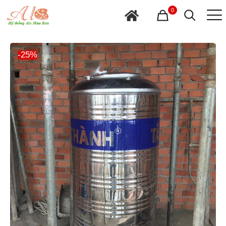
0
-25%