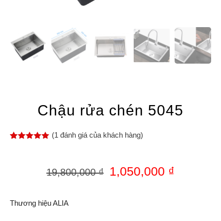
Chậu rửa chén 5045
(
1
đánh giá của khách hàng)
5.00
1
trên 5
dựa trên
đánh giá
1,050,000
₫
19,800,000
₫
Thương hiệu ALIA