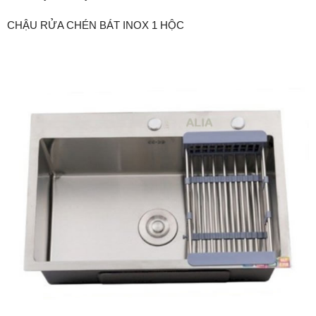
CHẬU RỬA CHÉN BÁT INOX 1 HỘC