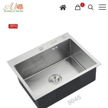
0
-95%