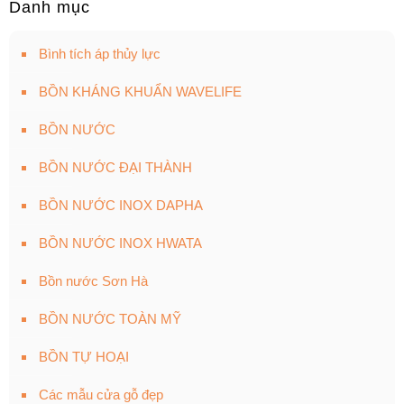
Danh mục
Bình tích áp thủy lực
BỒN KHÁNG KHUẨN WAVELIFE
BỒN NƯỚC
BỒN NƯỚC ĐẠI THÀNH
BỒN NƯỚC INOX DAPHA
BỒN NƯỚC INOX HWATA
Bồn nước Sơn Hà
BỒN NƯỚC TOÀN MỸ
BỒN TỰ HOẠI
Các mẫu cửa gỗ đẹp