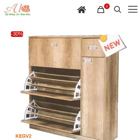
0
-30%