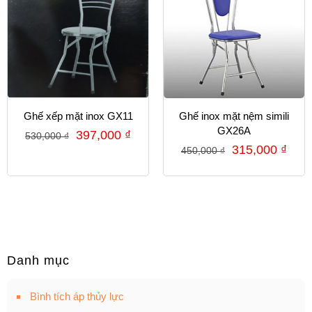
Ghế xếp mặt inox GX11
Ghế inox mặt nệm simili
GX26A
397,000
₫
530,000
₫
315,000
₫
450,000
₫
Danh mục
Bình tích áp thủy lực