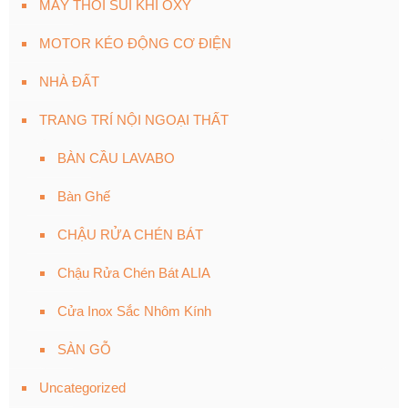
MÁY THỔI SỦI KHÍ OXY
MOTOR KÉO ĐỘNG CƠ ĐIỆN
NHÀ ĐẤT
TRANG TRÍ NỘI NGOẠI THẤT
BÀN CẦU LAVABO
Bàn Ghế
CHẬU RỬA CHÉN BÁT
Chậu Rửa Chén Bát ALIA
Cửa Inox Sắc Nhôm Kính
SÀN GỖ
Uncategorized