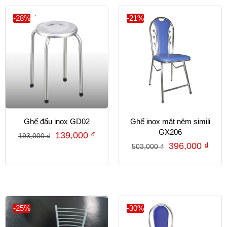
-28%
-21%
Ghế đẩu inox GD02
Ghế inox mặt nệm simili
GX206
139,000
₫
193,000
₫
396,000
₫
503,000
₫
-25%
-30%