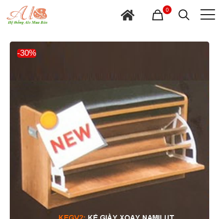
0
-30%