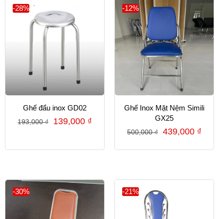
-28%
-12%
Ghế đẩu inox GD02
Ghế Inox Mặt Nệm Simili
GX25
139,000
₫
193,000
₫
439,000
₫
500,000
₫
-30%
-21%