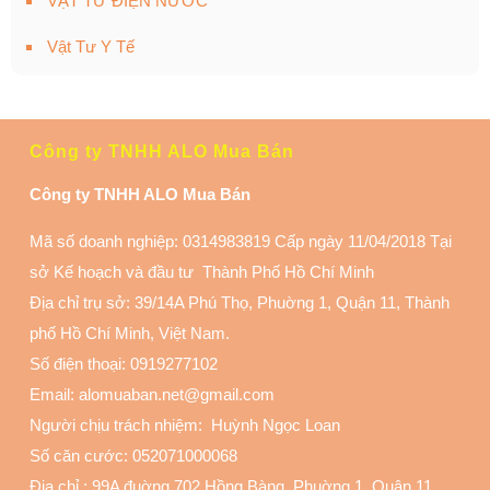
VẬT TƯ ĐIỆN NƯỚC
Vật Tư Y Tế
Công ty TNHH ALO Mua Bán
Công ty TNHH ALO Mua Bán
Mã số doanh nghiệp: 0314983819 Cấp ngày 11/04/2018 Tại
sở Kế hoạch và đầu tư Thành Phố Hồ Chí Minh
Địa chỉ trụ sở: 39/14A Phú Thọ, Phuờng 1, Quận 11
, Thành
phố Hồ Chí Minh, Việt Nam.
Số điện thoại:
0919277102
Email: alomuaban.net@gmail.com
Người chịu trách nhiệm: Huỳnh Ngọc Loan
Số căn cước: 052071000068
Địa chỉ :
99A đuờng 702 Hồng Bàng, Phuờng 1, Quận 11
,