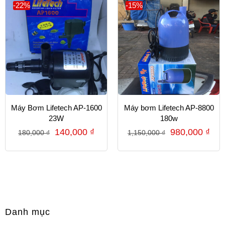
-22%
-15%
Máy Bơm Lifetech AP-1600
Máy bơm Lifetech AP-8800
23W
180w
140,000
₫
980,000
₫
180,000
₫
1,150,000
₫
Danh mục