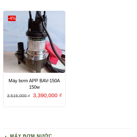
-4%
Máy bơm APP BAV-150A
150w
3,390,000
₫
3,516,000
₫
MÁY BƠM NƯỚC