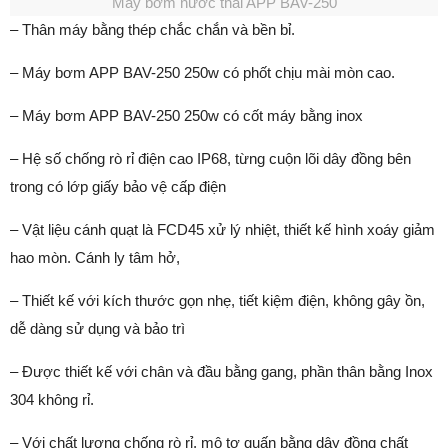
Máy bơm nước thải APP BAV-250
– Thân máy bằng thép chắc chắn và bền bỉ.
– Máy bơm APP BAV-250 250w có phốt chịu mài mòn cao.
– Máy bơm APP BAV-250 250w có cốt máy bằng inox
– Hệ số chống rò rỉ điện cao IP68, từng cuộn lõi dây đồng bên
trong có lớp giấy bảo vệ cấp điện
– Vật liệu cánh quạt là FCD45 xử lý nhiệt, thiết kế hình xoáy giảm
hao mòn. Cánh ly tâm hở,
– Thiết kế với kích thước gọn nhẹ, tiết kiệm điện, không gây ồn,
dễ dàng sử dụng và bảo trì
– Được thiết kế với chân và đầu bằng gang, phần thân bằng Inox
304 không rỉ.
– Với chất lượng chống rò rỉ, mô tơ quấn bằng dây đồng chất