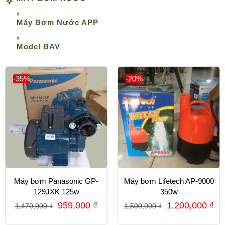
,
Máy Bơm Nước APP
,
Model BAV
-35%
-20%
Máy bơm Panasonic GP-
Máy bơm Lifetech AP-9000
129JXK 125w
350w
959,000
₫
1,200,000
₫
1,470,000
₫
1,500,000
₫