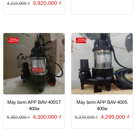
3,920,000
₫
4,210,000
₫
-20%
-20%
Máy bơm APP BAV-400ST
Máy bơm APP BAV-400S
400w
400w
4,300,000
₫
4,295,000
₫
5,350,000
₫
5,370,000
₫