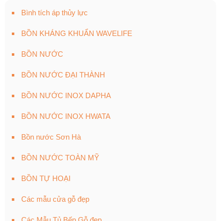
Bình tích áp thủy lực
BỒN KHÁNG KHUẨN WAVELIFE
BỒN NƯỚC
BỒN NƯỚC ĐẠI THÀNH
BỒN NƯỚC INOX DAPHA
BỒN NƯỚC INOX HWATA
Bồn nước Sơn Hà
BỒN NƯỚC TOÀN MỸ
BỒN TỰ HOẠI
Các mẫu cửa gỗ đẹp
Các Mẫu Tủ Bếp Gỗ đẹp