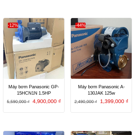
-12%
-44%
Máy bơm Panasonic GP-
Máy bơm Panasonic A-
15HCN1N 1.5HP
130JAK 125w
4,900,000
₫
1,399,000
₫
5,590,000
₫
2,490,000
₫