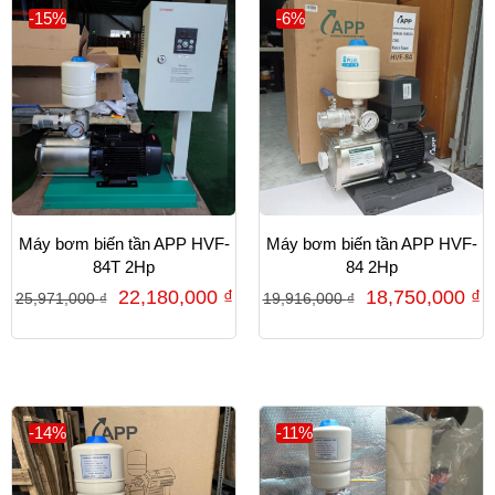
-15%
-6%
Máy bơm biến tần APP HVF-
Máy bơm biến tần APP HVF-
84T 2Hp
84 2Hp
22,180,000
₫
18,750,000
₫
25,971,000
₫
19,916,000
₫
-14%
-11%