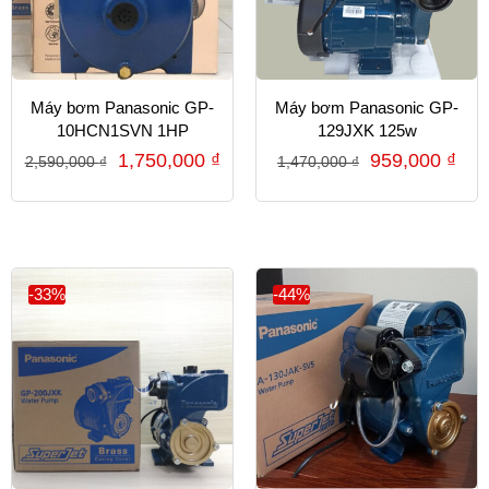
Máy bơm Panasonic GP-
Máy bơm Panasonic GP-
10HCN1SVN 1HP
129JXK 125w
1,750,000
₫
959,000
₫
2,590,000
₫
1,470,000
₫
-33%
-44%