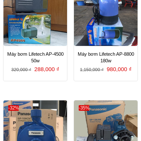
Máy bơm Lifetech AP-4500
Máy bơm Lifetech AP-8800
50w
180w
288,000
₫
980,000
₫
320,000
₫
1,150,000
₫
-32%
-35%