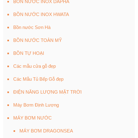
BỒN NƯỚC INOX DAPHA
BỒN NƯỚC INOX HWATA
Bồn nước Sơn Hà
BỒN NƯỚC TOÀN MỸ
BỒN TỰ HOẠI
Các mẫu cửa gỗ đẹp
Các Mẫu Tủ Bếp Gỗ đẹp
ĐIỆN NĂNG LƯỢNG MẶT TRỜI
Máy Bơm Định Lượng
MÁY BƠM NƯỚC
MÁY BƠM DRAGONSEA