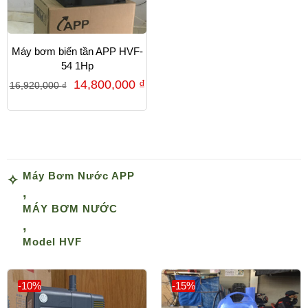
Máy bơm biến tần APP HVF-
54 1Hp
14,800,000
₫
16,920,000
₫
Máy Bơm Nước APP
,
MÁY BƠM NƯỚC
,
Model HVF
-10%
-15%