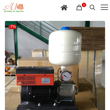
0
-7%