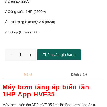
√
Điện áp: 220V
√
Công suất: 1HP (2200w)
√
Lưu lượng (Qmax): 3.5 (m3/h)
√
Cột áp (Hmax): 30m
Thêm vào giỏ hàng
Mô tả
Đánh giá
0
Máy bơm tăng áp biến tần
1HP App HVF35
Máy bơm biến tần APP HVF-35 1Hp là dòng bơm tăng áp tự