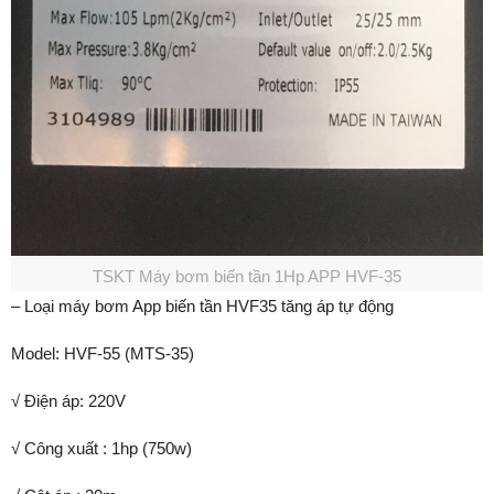
TSKT Máy bơm biến tần 1Hp APP HVF-35
– Loại máy bơm App biến tần HVF35 tăng áp tự động
Model: HVF-55 (MTS-35)
√ Điện áp: 220V
√ Công xuất : 1hp (750w)