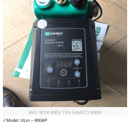
MÁY BƠM BIẾN TẦN SAMICO 800W
√ Model: IJLm – 800AP