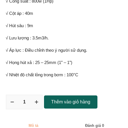
√ Công suất : 800w (1Hp)
√ Cột áp : 40m
√ Hút sâu : 9m
√ Lưu lượng : 3.5m3/h.
√ Áp lực : Điều chỉnh theo ý người sử dụng.
√ Họng hút xả : 25 – 25mm (1” – 1”)
√ Nhiệt độ chất lỏng trong bơm : 100°C
Thêm vào giỏ hàng
Mô tả
Đánh giá
0