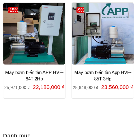
-15%
-9%
Máy bơm biến tần APP HVF-
Máy bơm biến tần App HVF-
84T 2Hp
85T 3Hp
22,180,000
₫
23,560,000
₫
25,971,000
₫
25,848,000
₫
Danh mục