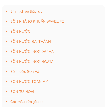
Bình tích áp thủy lực
BỒN KHÁNG KHUẨN WAVELIFE
BỒN NƯỚC
BỒN NƯỚC ĐẠI THÀNH
BỒN NƯỚC INOX DAPHA
BỒN NƯỚC INOX HWATA
Bồn nước Sơn Hà
BỒN NƯỚC TOÀN MỸ
BỒN TỰ HOẠI
Các mẫu cửa gỗ đẹp