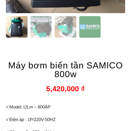
Máy bơm biến tần SAMICO
800w
5,420,000
₫
√ Model: IJLm – 800AP
√ Điện áp : 1P/220V-50HZ