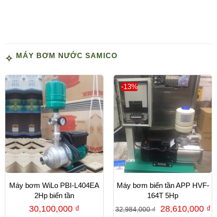
MÁY BƠM NƯỚC SAMICO
-13%
Máy bơm WiLo PBI-L404EA
Máy bơm biến tần APP HVF-
2Hp biến tần
164T 5Hp
30,100,000
₫
28,610,000
₫
32,984,000
₫