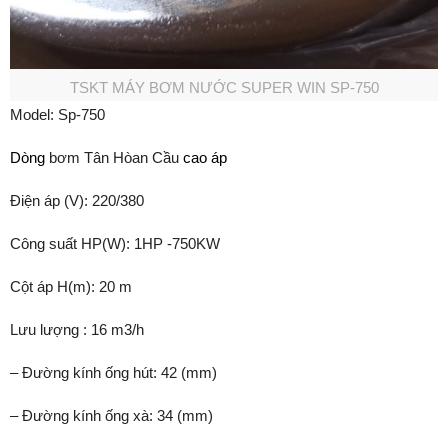
TSKT MÁY BƠM NƯỚC SUPER WIN SP-750
Model: Sp-750
Dòng
bơm Tân Hòan Cầu
cao áp
Điện áp (V): 220/380
Công suất HP(W): 1HP -750KW
Cột áp H(m): 20 m
Lưu lượng : 16 m3/h
– Đường kính ống hút: 42 (mm)
– Đường kính ống xà: 34 (mm)