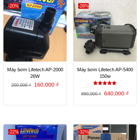
-20%
-28%
Máy bơm Lifetech AP-2000
Máy bơm Lifetech AP-5400
26W
150w
160,000
₫
200,000
₫
Được xếp
640,000
₫
890,000
₫
hạng
5.00
5 sao
-22%
-32%