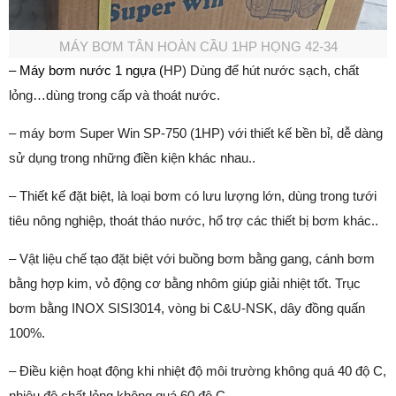
MÁY BƠM TÂN HOÀN CẦU 1HP HỌNG 42-34
– Máy bơm nước 1 ngựa (
HP) Dùng để hút nước sạch, chất
lỏng…dùng trong cấp và thoát nước.
– máy bơm Super Win SP-750 (1HP) với thiết kế bền bỉ, dễ dàng
sử dụng trong những điền kiện khác nhau..
– Thiết kế đặt biệt, là loại bơm có lưu lượng lớn, dùng trong tưới
tiêu nông nghiệp, thoát tháo nước, hổ trợ các thiết bị bơm khác..
– Vật liệu chế tạo đặt biệt với buồng bơm bằng gang, cánh bơm
bằng hợp kim, vỏ động cơ bằng nhôm giúp giải nhiệt tốt. Trục
bơm bằng INOX SISI3014, vòng bi C&U-NSK, dây đồng quấn
100%.
– Điều kiện hoạt động khi nhiệt độ môi trường không quá 40 độ C,
nhiệu độ chất lỏng không quá 60 độ C.