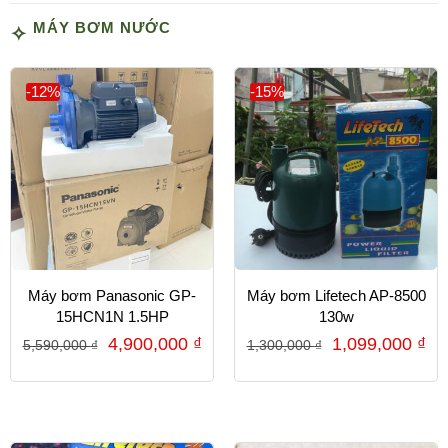
MÁY BƠM NƯỚC
-12%
-15%
Máy bơm Panasonic GP-
Máy bơm Lifetech AP-8500
15HCN1N 1.5HP
130w
4,900,000
₫
1,099,000
₫
5,590,000
₫
1,300,000
₫