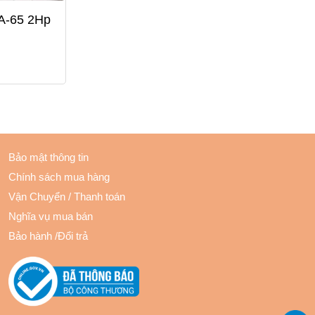
A-65 2Hp
Bảo mật thông tin
Chính sách mua hàng
Vận Chuyển
/
Thanh toán
Nghĩa vụ mua bán
Bảo hành
/
Đổi trả