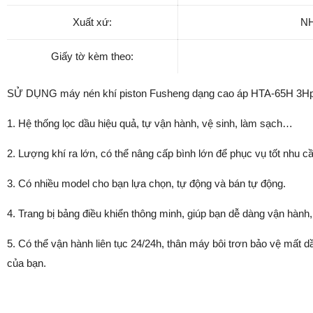
Xuất xứ:
NH
Giấy tờ kèm theo:
SỬ DỤNG máy nén khí piston Fusheng dạng cao áp HTA-65H 3H
1. Hệ thống lọc dầu hiệu quả, tự vận hành, vệ sinh, làm sạch…
2. Lượng khí ra lớn, có thể nâng cấp bình lớn để phục vụ tốt nhu c
3. Có nhiều model cho bạn lựa chọn, tự động và bán tự động.
4. Trang bị bảng điều khiển thông minh, giúp bạn dễ dàng vận hành
5. Có thể vận hành liên tục 24/24h, thân máy bôi trơn bảo vệ mất 
của bạn.