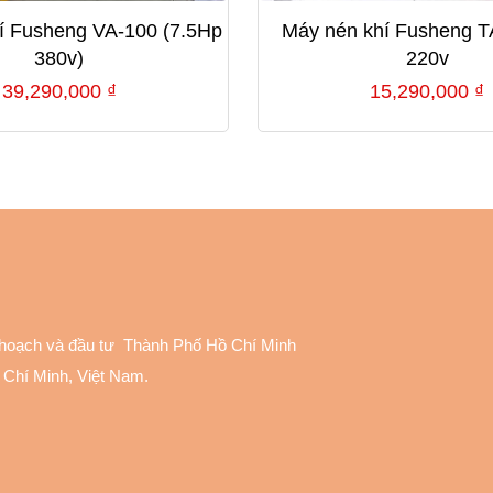
í Fusheng VA-100 (7.5Hp
Máy nén khí Fusheng T
380v)
220v
39,290,000
₫
15,290,000
₫
 hoạch và đầu tư Thành Phố Hồ Chí Minh
 Chí Minh, Việt Nam.