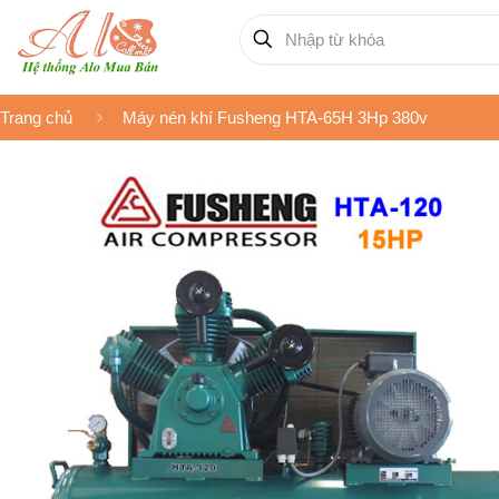
Trang chủ
Máy nén khí Fusheng HTA-65H 3Hp 380v