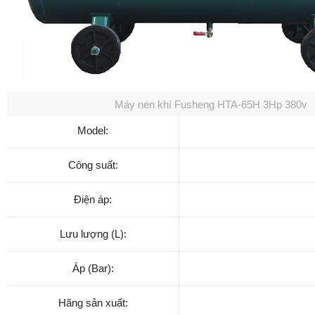
Máy nén khí Fusheng HTA-65H 3Hp 380v
Model:
Công suất:
Điện áp:
Lưu lượng (L):
Áp (Bar):
Hãng sản xuất: