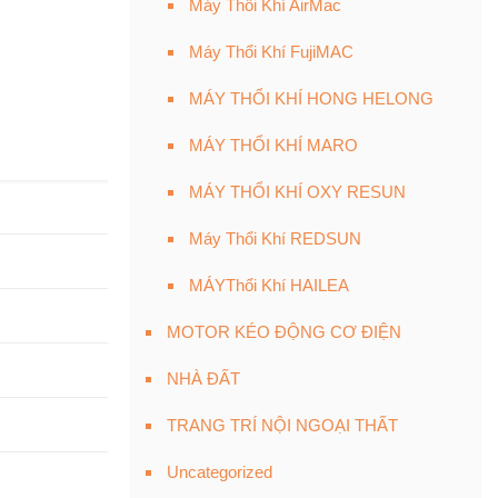
Máy Thổi Khí AirMac
Máy Thổi Khí FujiMAC
MÁY THỔI KHÍ HONG HELONG
MÁY THỔI KHÍ MARO
MÁY THỔI KHÍ OXY RESUN
Máy Thổi Khí REDSUN
MÁYThổi Khí HAILEA
MOTOR KÉO ĐỘNG CƠ ĐIỆN
NHÀ ĐẤT
TRANG TRÍ NỘI NGOẠI THẤT
Uncategorized