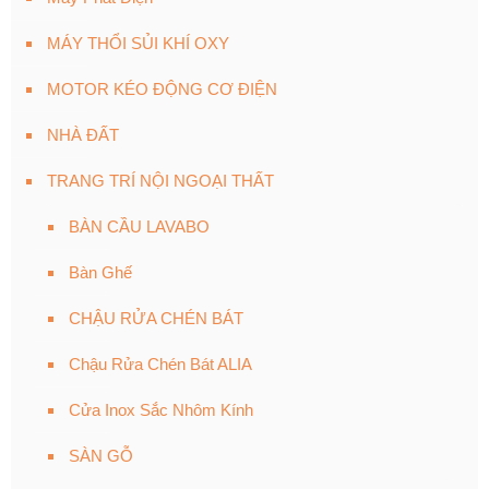
MÁY THỔI SỦI KHÍ OXY
MOTOR KÉO ĐỘNG CƠ ĐIỆN
NHÀ ĐẤT
TRANG TRÍ NỘI NGOẠI THẤT
BÀN CẦU LAVABO
Bàn Ghế
CHẬU RỬA CHÉN BÁT
Chậu Rửa Chén Bát ALIA
Cửa Inox Sắc Nhôm Kính
SÀN GỖ