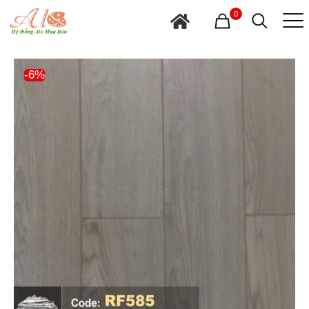
0
-6%