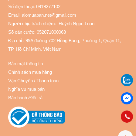
Số điện thoại:
0919277102
Email: alomuaban.net@gmail.com
Người chịu trách nhiệm: Huỳnh Ngọc Loan
Số căn cước: 052071000068
Địa chỉ :
99A đuờng 702 Hồng Bàng, Phuờng 1, Quận 11
,
TP. Hồ Chí Minh, Việt Nam
Bảo mật thông tin
Chính sách mua hàng
Vận Chuyển
/
Thanh toán
Nghĩa vụ mua bán
Bảo hành
/
Đổi trả