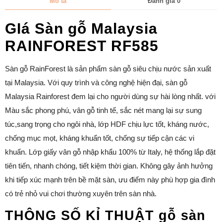
Mô tả
Đánh giá
0
GIá Sàn gỗ Malaysia
RAINFOREST RF585
Sàn gỗ RainForest là sản phẩm sàn gỗ siêu chịu nước sản xuất
tại Malaysia. Với quy trình và công nghệ hiện đại, sàn gỗ
Malaysia Rainforest đem lại cho người dùng sự hài lòng nhất. với
Màu sắc phong phú, vân gỗ tinh tế, sắc nét mang lại sự sung
túc,sang trọng cho ngôi nhà, lớp HDF chịu lực tốt, kháng nước,
chống mục mọt, kháng khuẩn tốt, chống sự tiếp cận các vi
khuẩn. Lớp giấy vân gỗ nhập khẩu 100% từ Italy, hệ thống lắp đặt
tiên tiến, nhanh chóng, tiết kiệm thời gian. Không gây ảnh hưởng
khi tiếp xúc mạnh trên bề mặt sàn, ưu điểm này phù hợp gia đình
có trẻ nhỏ vui chơi thường xuyên trên sàn nhà.
THÔNG SỐ KỈ THUẬT gỗ sàn