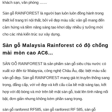
khách sạn, văn phòng ……
Sàn gỗ RAINFOREST là người bạn luôn luôn đồng hành trong
thiết kế trang trí nội thất, bởi vẻ đẹp màu sắc vân gỗ mang đến
cảm hứng và tiềm năng sáng tạo khơi dậy nhiều ý tưởng mới
cho các nhà kiến trúc sư xây dựng.
Sàn gỗ Malaysia Rainforest có độ chống
mài mòn cao AC6…
SÀN GỖ RAINFOREST là sản phẩm sàn gỗ siêu chịu nước có
xuất xứ đến từ Malaysia, công nghệ Châu Âu, đặc biệt màu sắc
vân gỗ đẹp. Sàn gỗ RAINFOREST mang giá trị truyền thống sang
trọng, đẳng cấp, với vẻ đẹp và kết cấu của bề mặt sáng tạo, kết
hợp với độ bóng và mờ trên bề mặt sàn gỗ, toát lên tính năng nổi
bật, đơn giản nhưng không kém phần sang trọng.
sàn gỗ ranforest RF585, sàn gỗ ranforest RF 585, sàn gỗ