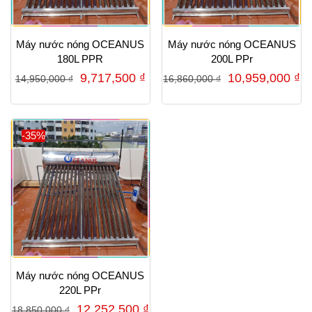
Máy nước nóng OCEANUS
Máy nước nóng OCEANUS
180L PPR
200L PPr
Giá
Giá
Giá
G
9,717,500
₫
10,959,000
₫
14,950,000
₫
16,860,000
₫
gốc
hiện
gốc
hi
là:
tại
là:
tạ
14,950,000 ₫.
là:
16,860,000 ₫.
là
-35%
9,717,500 ₫.
10
Máy nước nóng OCEANUS
220L PPr
Giá
Giá
12,252,500
₫
18,850,000
₫