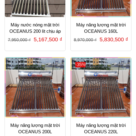
Máy nước nóng mặt trời
Máy năng lượng mặt trời
OCEANUS 200 lít chịu áp
OCEANUS 160L
Giá
Giá
Giá
Gi
5,167,500
₫
5,830,500
₫
7,950,000
₫
8,970,000
₫
gốc
hiện
gốc
hiệ
là:
tại
là:
tại
7,950,000 ₫.
là:
8,970,000 ₫.
là:
-35%
5,167,500 ₫.
5,8
Máy năng lượng mặt trời
Máy năng lượng mặt trời
OCEANUS 200L
OCEANUS 220L