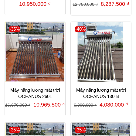
Giá
Gi
10,950,000
₫
8,287,500
₫
12,750,000
₫
gốc
hi
là:
tại
12,750,000 ₫.
là:
-35%
-40%
8,
Máy năng lượng mặt trời
Máy năng lượng mặt trờI
OCEANUS 260L
OCEANUS 130 lít
Giá
Giá
Giá
Gi
10,965,500
₫
4,080,000
₫
16,870,000
₫
6,800,000
₫
gốc
hiện
gốc
hiệ
là:
tại
là:
tại
16,870,000 ₫.
là:
6,800,000 ₫.
là:
-35%
-35%