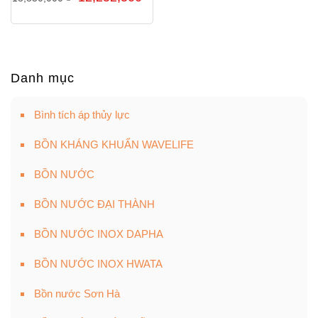
gốc
hiện
là:
tại
18,850,000 ₫.
là:
12,252,500 ₫.
Danh mục
Bình tích áp thủy lực
BỒN KHÁNG KHUẨN WAVELIFE
BỒN NƯỚC
BỒN NƯỚC ĐẠI THÀNH
BỒN NƯỚC INOX DAPHA
BỒN NƯỚC INOX HWATA
Bồn nước Sơn Hà