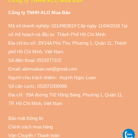
Công ty TNHH ALO Mua Bán
Công ty TNHH ALO Mua Bán
Mã số doanh nghiệp: 0314983819 Cấp ngày 11/04/2018 Tại
sở Kế hoạch và đầu tư Thành Phố Hồ Chí Minh
Địa chỉ trụ sở: 39/14A Phú Thọ, Phuờng 1, Quận 11
, Thành
phố Hồ Chí Minh, Việt Nam.
Số điện thoại:
0919277102
Email: alomuaban.net@gmail.com
Người chịu trách nhiệm: Huỳnh Ngọc Loan
Số căn cước: 052071000068
Địa chỉ :
99A đuờng 702 Hồng Bàng, Phuờng 1, Quận 11
,
TP. Hồ Chí Minh, Việt Nam
Bảo mật thông tin
Chính sách mua hàng
Vận Chuyển
/
Thanh toán