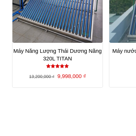
Máy Năng Lượng Thái Dương Năng
Máy nước
320L TITAN
Được xếp
Giá
Giá
9,998,000
₫
13,200,000
₫
hạng
5.00
gốc
hiện
5 sao
là:
tại
13,200,000 ₫.
là:
9,998,000 ₫.