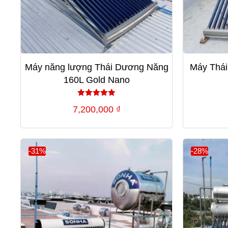
Máy năng lượng Thái Dương Năng
Máy Thái
160L Gold Nano
Được xếp
7,200,000
₫
hạng
5.00
5 sao
-31%
-28%