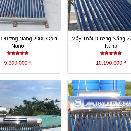
 Dương Năng 200L Gold
Máy Thái Dương Năng 2
Nano
Nano
Được xếp
Được xếp
9,300,000
₫
10,190,000
₫
hạng
hạng
5.00
5.00
5 sao
5 sao