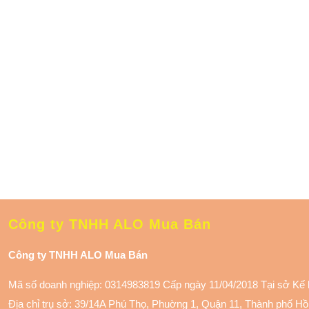
Công ty TNHH ALO Mua Bán
Công ty TNHH ALO Mua Bán
Mã số doanh nghiệp: 0314983819 Cấp ngày 11/04/2018 Tại sở Kế
Địa chỉ trụ sở: 39/14A Phú Thọ, Phuờng 1, Quận 11
, Thành phố Hồ