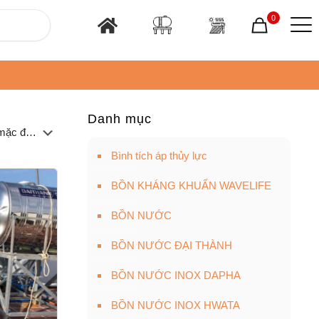
0
Danh mục
Bình tích áp thủy lực
BỒN KHÁNG KHUẨN WAVELIFE
BỒN NƯỚC
BỒN NƯỚC ĐẠI THÀNH
BỒN NƯỚC INOX DAPHA
BỒN NƯỚC INOX HWATA