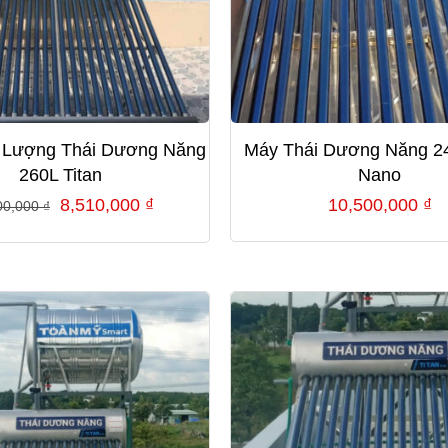
 Lượng Thái Dương Năng
Máy Thái Dương Năng 2
260L Titan
Nano
Giá
Giá
8,510,000
₫
10,500,000
₫
00,000
₫
gốc
hiện
là:
tại
11,800,000 ₫.
là:
8,510,000 ₫.