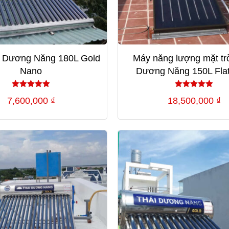
 Dương Năng 180L Gold
Máy năng lượng mặt trờ
Nano
Dương Năng 150L Flat
Được xếp
Được xếp
7,600,000
₫
18,500,000
₫
hạng
hạng
5.00
5.00
5 sao
5 sao