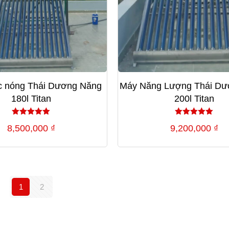
 nóng Thái Dương Năng
Máy Năng Lượng Thái Dư
180l Titan
200l Titan
Được xếp
Được xếp
8,500,000
₫
9,200,000
₫
hạng
hạng
5.00
5.00
5 sao
5 sao
1
2