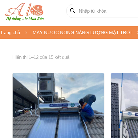
Trang chủ
MÁY NƯỚC NÓNG NĂNG LƯỢNG MẶT TRỜI
Hiển thị 1–12 của 15 kết quả