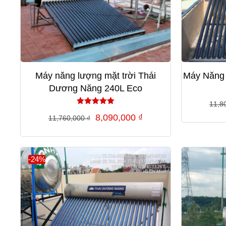
Máy năng lượng mặt trời Thái
Máy Năng
Dương Năng 240L Eco
11,8
Được xếp
Giá
Giá
8,090,000
₫
11,760,000
₫
hạng
5.00
gốc
hiện
5 sao
là:
tại
11,760,000 ₫.
là:
-24%
8,090,000 ₫.