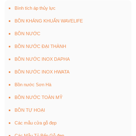
Bình tích áp thủy lực
BỒN KHÁNG KHUẨN WAVELIFE
BỒN NƯỚC
BỒN NƯỚC ĐẠI THÀNH
BỒN NƯỚC INOX DAPHA
BỒN NƯỚC INOX HWATA
Bồn nước Sơn Hà
BỒN NƯỚC TOÀN MỸ
BỒN TỰ HOẠI
Các mẫu cửa gỗ đẹp
Các Mẫu Tủ Bếp Gỗ đẹp