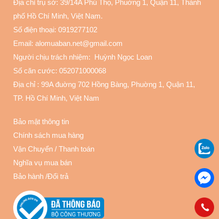
Địa chỉ trụ sở: 39/14A Phú Thọ, Phuờng 1, Quận 11
, Thành
phố Hồ Chí Minh, Việt Nam.
Số điện thoại:
0919277102
Email: alomuaban.net@gmail.com
Người chịu trách nhiệm: Huỳnh Ngọc Loan
Số căn cước: 052071000068
Địa chỉ :
99A đuờng 702 Hồng Bàng, Phuờng 1, Quận 11
,
TP. Hồ Chí Minh, Việt Nam
Bảo mật thông tin
Chính sách mua hàng
Vận Chuyển
/
Thanh toán
Nghĩa vụ mua bán
Bảo hành
/
Đổi trả