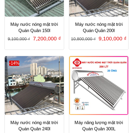
Máy nước nóng mặt trời
Máy nước nóng mặt trời
Quán Quân 150l
Quán Quân 200l
Giá
Giá
Giá
Gi
7,200,000
₫
9,100,000
₫
9,100,000
₫
10,800,000
₫
gốc
hiện
gốc
hi
là:
tại
là:
tại
9,100,000 ₫.
là:
10,800,000 ₫.
là:
-14%
7,200,000 ₫.
9,
Máy nước nóng mặt trời
Máy năng lượng mặt trời
Quán Quân 240l
Quán Quân 300L