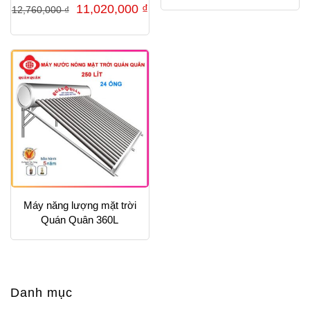
Giá
Giá
11,020,000
₫
12,760,000
₫
gốc
hiện
là:
tại
12,760,000 ₫.
là:
11,020,000 ₫.
Máy năng lượng mặt trời
Quán Quân 360L
Danh mục