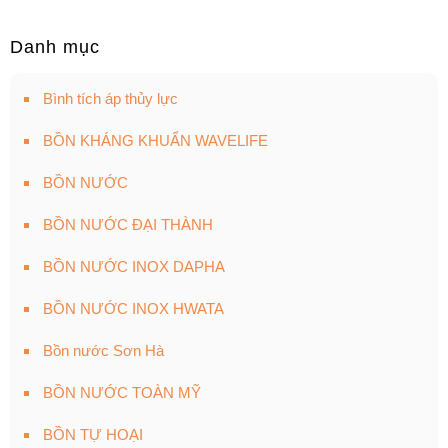
Danh mục
Bình tích áp thủy lực
BỒN KHÁNG KHUẨN WAVELIFE
BỒN NƯỚC
BỒN NƯỚC ĐẠI THÀNH
BỒN NƯỚC INOX DAPHA
BỒN NƯỚC INOX HWATA
Bồn nước Sơn Hà
BỒN NƯỚC TOÀN MỸ
BỒN TỰ HOẠI