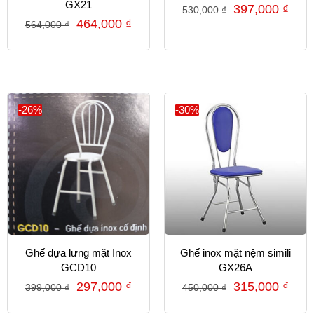
GX21
397,000
₫
530,000
₫
464,000
₫
564,000
₫
-26%
-30%
Ghế dựa lưng mặt Inox
Ghế inox mặt nệm simili
GCD10
GX26A
297,000
₫
315,000
₫
399,000
₫
450,000
₫