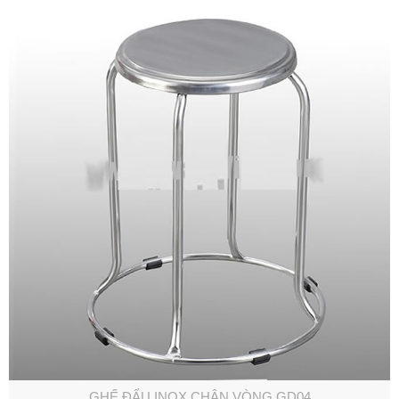
GHẾ ĐẨU INOX CHÂN VÒNG GD04