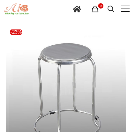
0
-23%