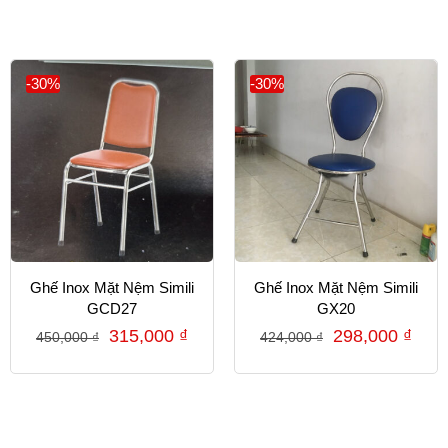
-30%
-30%
Ghế Inox Mặt Nệm Simili
Ghế Inox Mặt Nệm Simili
GCD27
GX20
315,000
₫
298,000
₫
450,000
₫
424,000
₫