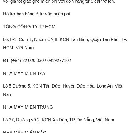
với giá tốt giao ghế miễn phí với đơn hàng từ 5 cái trở lên.
Hỗ trợ bán hàng & tư vấn miễn phí
TỔNG CÔNG TY TP.HCM
Lô: II-1, Cụm 1, Nhóm CN II, KCN Tân Bình, Quận Tân Phú, TP.
HCM, Việt Nam
ĐT: (+84) 22 020 030 / 0919277102
NHÀ MÁY MIỀN TÂY
Lô 5 Đường 5, KCN Tân Đức, Huyện Đức Hòa, Long An, Việt
Nam
NHÀ MÁY MIỀN TRUNG
Lô 37, Đường số 2, KCN An Đồn, TP. Đà Nẵng, Việt Nam
NHÀ MÁY MIỀN BẮC