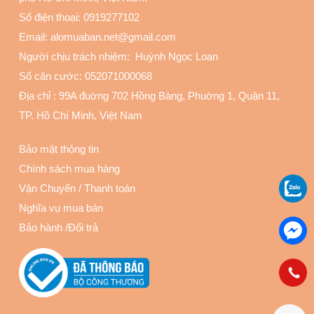
Số điện thoại:
0919277102
Email: alomuaban.net@gmail.com
Người chịu trách nhiệm: Huỳnh Ngọc Loan
Số căn cước: 052071000068
Địa chỉ :
99A đuờng 702 Hồng Bàng, Phuờng 1, Quận 11
,
TP. Hồ Chí Minh, Việt Nam
Bảo mật thông tin
Chính sách mua hàng
Vận Chuyển
/
Thanh toán
Nghĩa vụ mua bán
Bảo hành
/
Đổi trả