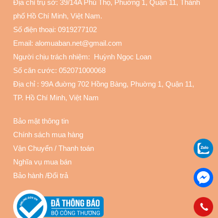
Địa chỉ trụ sở: 39/14A Phú Thọ, Phuờng 1, Quận 11
, Thành
phố Hồ Chí Minh, Việt Nam.
Số điện thoại:
0919277102
Email: alomuaban.net@gmail.com
Người chịu trách nhiệm: Huỳnh Ngọc Loan
Số căn cước: 052071000068
Địa chỉ :
99A đuờng 702 Hồng Bàng, Phuờng 1, Quận 11
,
TP. Hồ Chí Minh, Việt Nam
Bảo mật thông tin
Chính sách mua hàng
Vận Chuyển
/
Thanh toán
Nghĩa vụ mua bán
Bảo hành
/
Đổi trả