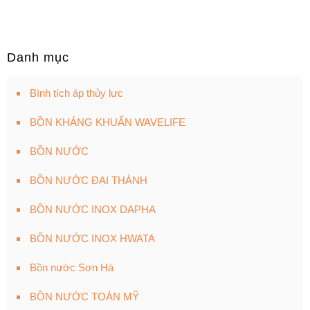
Danh mục
Bình tích áp thủy lực
BỒN KHÁNG KHUẨN WAVELIFE
BỒN NƯỚC
BỒN NƯỚC ĐẠI THÀNH
BỒN NƯỚC INOX DAPHA
BỒN NƯỚC INOX HWATA
Bồn nước Sơn Hà
BỒN NƯỚC TOÀN MỸ