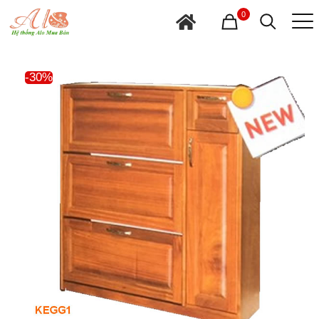
0
-30%