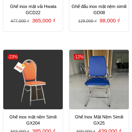
Ghế inox mặt vải Hwata
Ghế đẩu inox mặt nệm simili
GCD22
GD08
365,000
₫
98,000
₫
477,000
₫
129,000
₫
-23%
-12%
Ghế inox mặt nệm Simili
Ghế Inox Mặt Nệm Simili
GX204
GX25
385,000
₫
439,000
₫
503,000
₫
500,000
₫