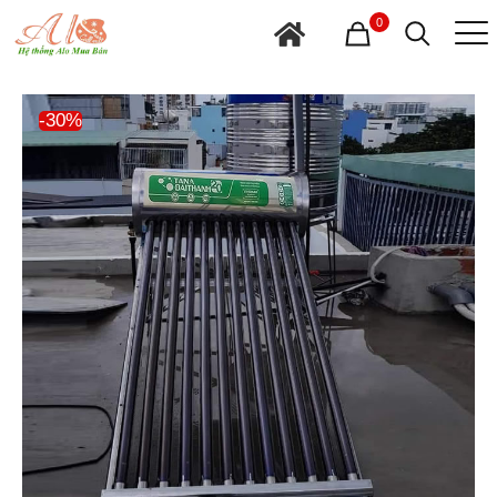
0
-30%