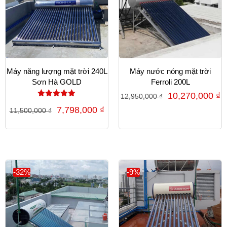
Máy năng lượng mặt trời 240L
Máy nước nóng mặt trời
Sơn Hà GOLD
Ferroli 200L
10,270,000
₫
12,950,000
₫
Được xếp
7,798,000
₫
11,500,000
₫
hạng
5.00
5 sao
-32%
-9%