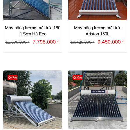
Máy năng lượng mặt trời 180
Máy năng lượng mặt trời
lít Sơn Hà Eco
Ariston 150L
7,798,000
₫
9,450,000
₫
11,500,000
₫
10,425,000
₫
-20%
-32%