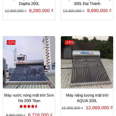
Dapha 260L
300L Đại Thành
8,280,000
₫
9,690,000
₫
12,600,000
₫
13,400,000
₫
-32%
-24%
Máy nước nóng mặt trời Sơn
Máy năng lượng mặt trời
Hà 200l Titan
AQUA 320L
12,069,000
₫
15,900,000
₫
Được xếp
6,718,000
₫
9,950,000
₫
hạng