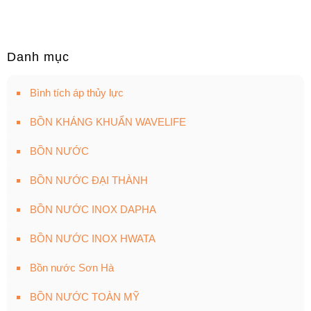
Danh mục
Bình tích áp thủy lực
BỒN KHÁNG KHUẨN WAVELIFE
BỒN NƯỚC
BỒN NƯỚC ĐẠI THÀNH
BỒN NƯỚC INOX DAPHA
BỒN NƯỚC INOX HWATA
Bồn nước Sơn Hà
BỒN NƯỚC TOÀN MỸ