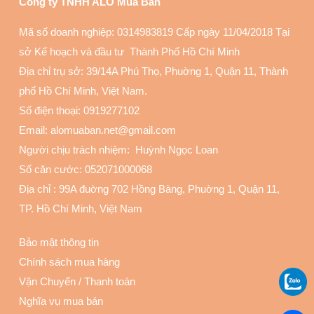
Công ty TNHH ALO Mua Bán
Mã số doanh nghiệp: 0314983819 Cấp ngày 11/04/2018 Tại
sở Kế hoạch và đầu tư Thành Phố Hồ Chí Minh
Địa chỉ trụ sở: 39/14A Phú Thọ, Phuờng 1, Quận 11
, Thành
phố Hồ Chí Minh, Việt Nam.
Số điện thoại:
0919277102
Email: alomuaban.net@gmail.com
Người chịu trách nhiệm: Huỳnh Ngọc Loan
Số căn cước: 052071000068
Địa chỉ :
99A đuờng 702 Hồng Bàng, Phuờng 1, Quận 11
,
TP. Hồ Chí Minh, Việt Nam
Bảo mật thông tin
Chính sách mua hàng
Vận Chuyển
/
Thanh toán
Nghĩa vụ mua bán