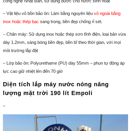
công nghệ Nhật Bản, sử đụng được cho nước sinh hoạt
– Vật liệu vỏ bồn bảo ôn: Làm bằng nguyên liệu
vỏ ngoài bằng
inox hoặc thép bạc
sang trọng, bền đẹp chống rỉ sét.
– Chân máy: Sử dụng inox hoặc thép sơn tĩnh điện, loại bản vừa
dày 1.2mm, sáng bóng bền đẹp, bền bĩ theo thời gian, với mọi
môi trường lắp đặt
– Lớp bảo ôn: Polyurethame (PU) dày 55mm – phun tự động áp
lực cao giữ nhiệt lên đến 70 giờ
Diện tích lắp máy nước nóng năng
lượng mặt trời 190 lít Empoli
–