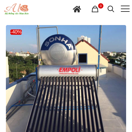
0
-40%