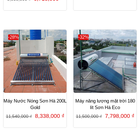
4.50
5 sao
-28%
-32%
Máy Nước Nóng Sơn Hà 200L
Máy năng lượng mặt trời 180
Gold
lít Sơn Hà Eco
8,338,000
₫
7,798,000
₫
11,540,000
₫
11,500,000
₫