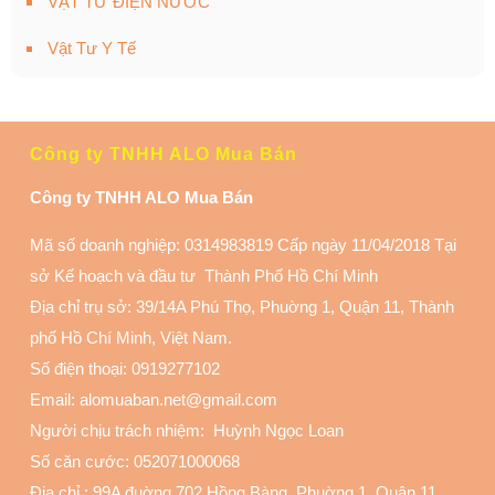
VẬT TƯ ĐIỆN NƯỚC
Vật Tư Y Tế
Công ty TNHH ALO Mua Bán
Công ty TNHH ALO Mua Bán
Mã số doanh nghiệp: 0314983819 Cấp ngày 11/04/2018 Tại
sở Kế hoạch và đầu tư Thành Phố Hồ Chí Minh
Địa chỉ trụ sở: 39/14A Phú Thọ, Phuờng 1, Quận 11
, Thành
phố Hồ Chí Minh, Việt Nam.
Số điện thoại:
0919277102
Email: alomuaban.net@gmail.com
Người chịu trách nhiệm: Huỳnh Ngọc Loan
Số căn cước: 052071000068
Địa chỉ :
99A đuờng 702 Hồng Bàng, Phuờng 1, Quận 11
,