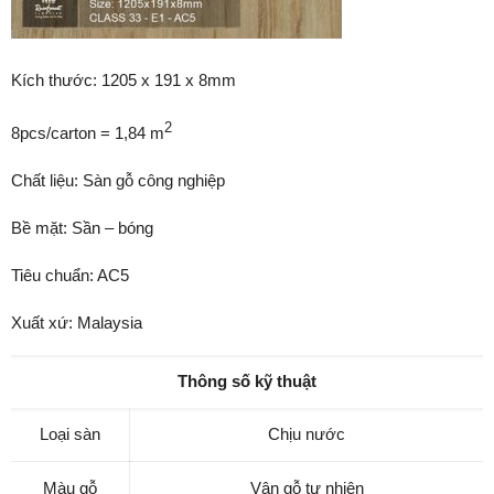
Kích thước: 1205 x 191 x 8mm
2
8pcs/carton = 1,84 m
Chất liệu: Sàn gỗ công nghiệp
Bề mặt: Sần – bóng
Tiêu chuẩn: AC5
Xuất xứ: Malaysia
Thông số kỹ thuật
Loại sàn
Chịu nước
Màu gỗ
Vân gỗ tự nhiên