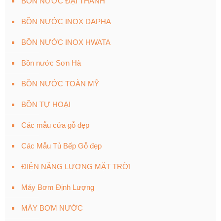
BỒN NƯỚC ĐẠI THÀNH
BỒN NƯỚC INOX DAPHA
BỒN NƯỚC INOX HWATA
Bồn nước Sơn Hà
BỒN NƯỚC TOÀN MỸ
BỒN TỰ HOẠI
Các mẫu cửa gỗ đẹp
Các Mẫu Tủ Bếp Gỗ đẹp
ĐIỆN NĂNG LƯỢNG MẶT TRỜI
Máy Bơm Định Lượng
MÁY BƠM NƯỚC