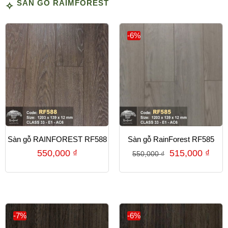
SÀN GỖ RAIMFOREST
-6%
Sàn gỗ RAINFOREST RF588
Sàn gỗ RainForest RF585
550,000
₫
515,000
₫
550,000
₫
-7%
-6%