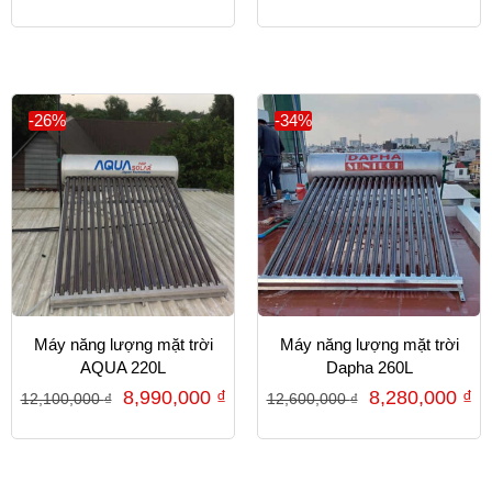
-26%
-34%
Máy năng lượng mặt trời
Máy năng lượng mặt trời
AQUA 220L
Dapha 260L
8,990,000
₫
8,280,000
₫
12,100,000
₫
12,600,000
₫