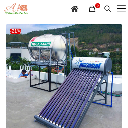
0
-21%