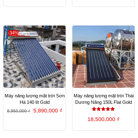
5 sao
-34%
Máy năng lượng mặt trời Sơn
Máy năng lượng mặt trời Thái
Hà 140 lít Gold
Dương Năng 150L Flat Gold
5,890,000
₫
8,950,000
₫
Được xếp
18,500,000
₫
hạng
5.00
5 sao