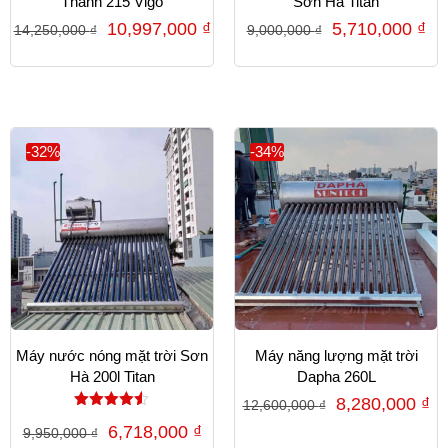
Thành 215 Vigo
Sơn Hà Titan
10,997,000
₫
5,710,000
₫
14,250,000
₫
9,000,000
₫
-32%
-34%
Máy nước nóng mặt trời Sơn
Máy năng lượng mặt trời
Hà 200l Titan
Dapha 260L
8,280,000
₫
12,600,000
₫
Được xếp
6,718,000
₫
9,950,000
₫
hạng
4.50