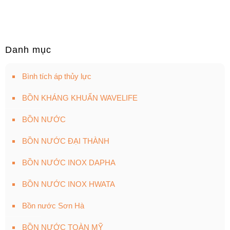
Danh mục
Bình tích áp thủy lực
BỒN KHÁNG KHUẨN WAVELIFE
BỒN NƯỚC
BỒN NƯỚC ĐẠI THÀNH
BỒN NƯỚC INOX DAPHA
BỒN NƯỚC INOX HWATA
Bồn nước Sơn Hà
BỒN NƯỚC TOÀN MỸ