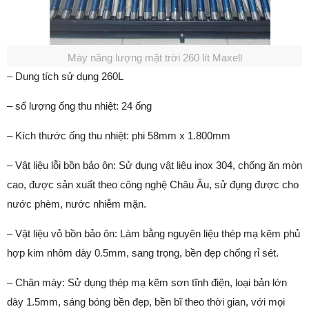
Máy năng lượng mặt trời 260 lít Maxell
– Dung tích sử dụng 260L
– số lượng ống thu nhiệt: 24 ống
– Kích thước ống thu nhiệt: phi 58mm x 1.800mm
– Vật liệu lỗi bồn bảo ôn: Sử dụng vật liệu inox 304, chống ăn mòn
cao, được sản xuất theo công nghệ Châu Âu, sử đụng được cho
nước phèm, nước nhiễm mặn.
– Vật liệu vỏ bồn bảo ôn: Làm bằng nguyên liệu thép mạ kẽm phủ
hợp kim nhôm dày 0.5mm, sang trọng, bền đẹp chống rỉ sét.
– Chân máy: Sử dụng thép mạ kẽm sơn tĩnh điện, loại bản lớn
dày 1.5mm, sáng bóng bền đẹp, bền bĩ theo thời gian, với mọi