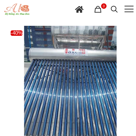
0
-40%