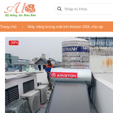
Trang chủ
Máy năng lượng mặt trời Ariston 150L chịu áp
-39%