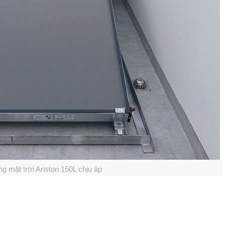
 mặt trời Ariston 150L chịu áp