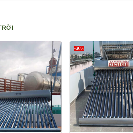
TRỜI
-36%