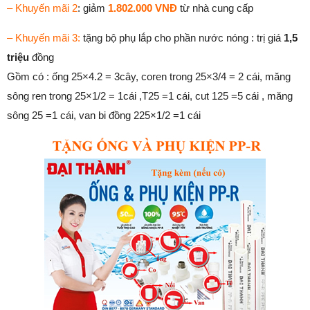
– Khuyến mãi 2
: giảm
1.802.000 VNĐ
từ nhà cung cấp
– Khuyến mãi 3:
tặng bộ phụ lắp cho phần nước nóng : trị giá
1,5
triệu
đồng
Gồm có : ống 25×4.2 = 3cây, coren trong 25×3/4 = 2 cái, măng
sông ren trong 25×1/2 = 1cái ,T25 =1 cái, cut 125 =5 cái , măng
sông 25 =1 cái, van bi đồng 225×1/2 =1 cái