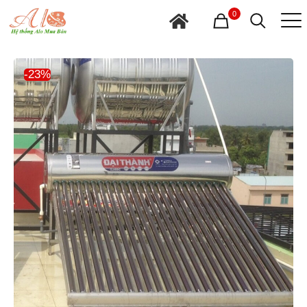
0
-23%