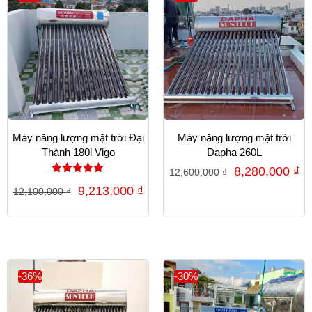
Máy năng lượng mặt trời Đại
Máy năng lượng mặt trời
Thành 180l Vigo
Dapha 260L
8,280,000
₫
12,600,000
₫
Được xếp
9,213,000
₫
12,100,000
₫
hạng
5.00
5 sao
-36%
-30%