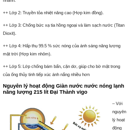
nhanh.
++ Lớp 2: Truyền tỏa nhiệt năng cao (Hợp kim đồng).
++ Lớp 3: Chống bức xạ tia hồng ngoại và làm sạch nước (Titan
Dioxit).
++ Lớp 4: Hấp thụ 99.5 % sức nóng của ánh sáng năng lượng
mặt trời (Hợp kim nhôm).
++ Lớp 5: Lớp chống bám bẩn, cặn dơ, giúp cho bờ mặt trong
của ống thủy tinh tiếp xúc ánh nắng nhiều hơn
Nguyên lý hoạt động Giàn nước nước nóng lạnh
năng lượng 215 lít Đại Thành vigo
– Với
nguyên
lý hoạt
động