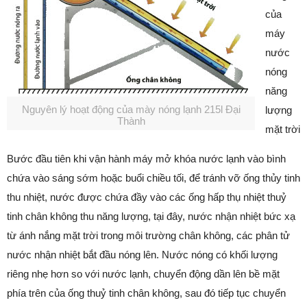
của
máy
nước
nóng
năng
Nguyên lý hoạt động của mày nóng lạnh 215l Đại
lượng
Thành
mặt trời
Bước đầu tiên khi vận hành máy mở khóa nước lạnh vào bình
chứa vào sáng sớm hoặc buổi chiều tối, để tránh vỡ ống thủy tinh
thu nhiệt, nước được chứa đầy vào các ống hấp thụ nhiệt thuỷ
tinh chân không thu năng lượng, tại đây, nước nhận nhiệt bức xạ
từ ánh nắng mặt trời trong môi trường chân không, các phân tử
nước nhận nhiệt bắt đầu nóng lên. Nước nóng có khối lượng
riêng nhẹ hơn so với nước lạnh, chuyển động dần lên bề mặt
phía trên của ống thuỷ tinh chân không, sau đó tiếp tục chuyển