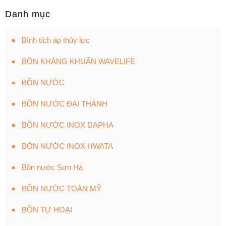
Danh mục
Bình tích áp thủy lực
BỒN KHÁNG KHUẨN WAVELIFE
BỒN NƯỚC
BỒN NƯỚC ĐẠI THÀNH
BỒN NƯỚC INOX DAPHA
BỒN NƯỚC INOX HWATA
Bồn nước Sơn Hà
BỒN NƯỚC TOÀN MỸ
BỒN TỰ HOẠI