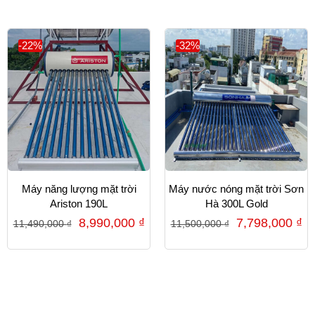
-22%
-32%
Máy năng lượng mặt trời
Máy nước nóng mặt trời Sơn
Ariston 190L
Hà 300L Gold
8,990,000
₫
7,798,000
₫
11,490,000
₫
11,500,000
₫