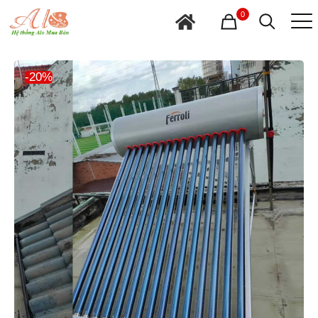
0
-20%