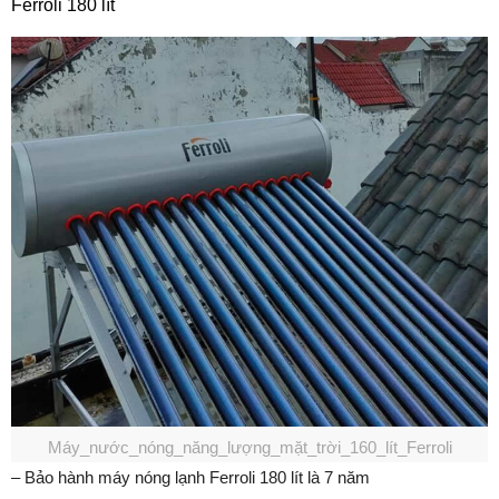
Ferroli 180 lít
Máy_nước_nóng_năng_lượng_mặt_trời_160_lít_Ferroli
– Bảo hành máy nóng lạnh Ferroli 180 lít là 7 năm