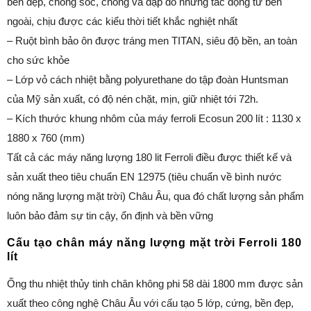
bền đẹp, chống sốc, chống va đập do những tác động từ bên
ngoài, chịu được các kiểu thời tiết khắc nghiệt nhất
– Ruột bình bảo ôn được tráng men TITAN, siêu độ bền, an toàn
cho sức khỏe
– Lớp vỏ cách nhiệt bằng polyurethane do tập đoàn Huntsman
của Mỹ sản xuất, có độ nén chặt, mịn, giữ nhiệt tới 72h.
– Kích thước khung nhôm của máy ferroli Ecosun 200 lít : 1130 x
1880 x 760 (mm)
Tất cả các máy năng lượng 180 lit Ferroli điều được thiết kế và
sản xuất theo tiêu chuẩn EN 12975 (tiêu chuẩn về bình nước
nóng năng lượng mặt trời) Châu Âu, qua đó chất lượng sản phẩm
luôn bảo đảm sự tin cậy, ổn định và bền vững
Cấu tạo chân máy năng lượng mặt trời Ferroli 180
lít
Ống thu nhiệt thủy tinh chân không phi 58 dài 1800 mm được sản
xuất theo công nghệ Châu Âu với cấu tạo 5 lớp, cứng, bền đẹp,