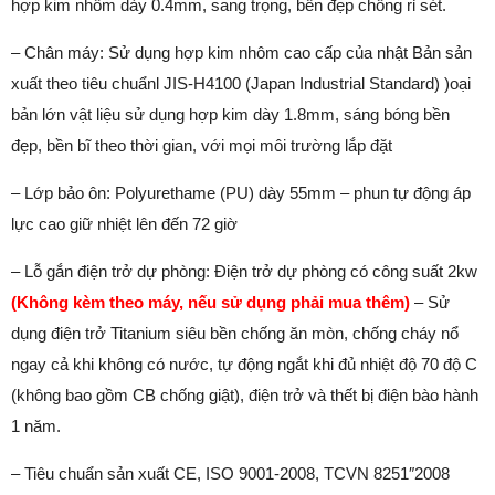
hợp kim nhôm dày 0.4mm, sang trọng, bền đẹp chống rỉ sét.
– Chân máy: Sử dụng hợp kim nhôm cao cấp của nhật Bản sản
xuất theo tiêu chuẩnl JIS-H4100 (Japan Industrial Standard) )oại
bản lớn vật liệu sử dụng hợp kim dày 1.8mm, sáng bóng bền
đẹp, bền bĩ theo thời gian, với mọi môi trường lắp đặt
– Lớp bảo ôn: Polyurethame (PU) dày 55mm – phun tự động áp
lực cao giữ nhiệt lên đến 72 giờ
– Lỗ gắn điện trở dự phòng: Điện trở dự phòng có công suất 2kw
(Không kèm theo máy, nếu sử dụng phải mua thêm)
– Sử
dụng điện trở Titanium siêu bền chống ăn mòn, chống cháy nổ
ngay cả khi không có nước, tự động ngắt khi đủ nhiệt độ 70 độ C
(không bao gồm CB chống giật), điện trở và thết bị điện bào hành
1 năm.
– Tiêu chuẩn sản xuất CE, ISO 9001-2008, TCVN 8251″2008