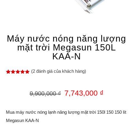
Máy nước nóng năng lượng
mặt trời Megasun 150L
KAA-N
(
2
đánh giá của khách hàng)
5.00
2
trên 5
dựa trên
đánh giá
7,743,000
₫
9,900,000
₫
Mua máy nước nóng lạnh năng lượng mặt trời 150l 150 150 lít
Megasun KAA-N