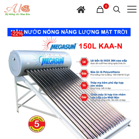
0
-22%