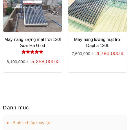
Máy năng lượng mặt trời 120l
Máy năng lượng mặt trời
Sơn Hà Glod
Dapha 130L
4,780,000
₫
7,600,000
₫
Được xếp
5,258,000
₫
8,100,000
₫
hạng
5.00
5 sao
Danh mục
Bình tích áp thủy lực