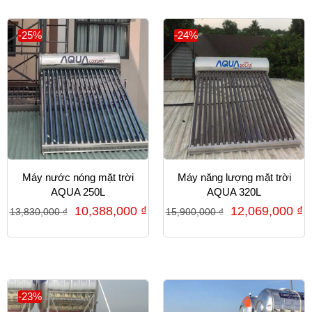
-25%
-24%
Máy nước nóng mặt trời
Máy năng lượng mặt trời
AQUA 250L
AQUA 320L
10,388,000
₫
12,069,000
₫
13,830,000
₫
15,900,000
₫
-23%