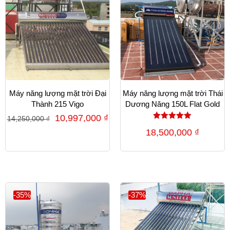
Máy năng lượng mặt trời Đại
Máy năng lượng mặt trời Thái
Thành 215 Vigo
Dương Năng 150L Flat Gold
10,997,000
₫
14,250,000
₫
Được xếp
18,500,000
₫
hạng
5.00
5 sao
-35%
-37%