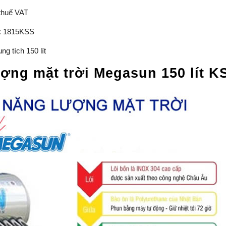
thuế VAT
S: 1815KSS
 tích 150 lít
ợng mặt trời Megasun 150 lít K