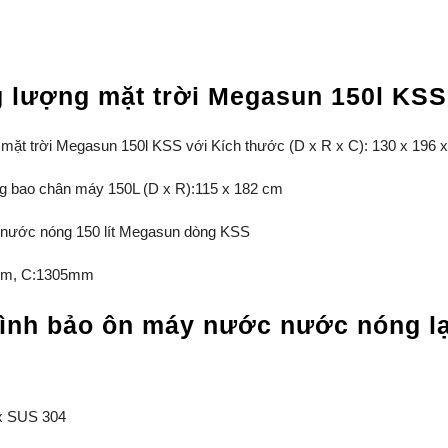
g lượng mặt trời Megasun 150l KSS
ặt trời Megasun 150l KSS với Kích thước (D x R x C): 130 x 196
g bao chân máy 150L (D x R):115 x 182 cm
 nước nóng 150 lít Megasun dòng KSS
mm, C:1305mm
bình bảo ôn máy nước nước nóng l
ox SUS 304