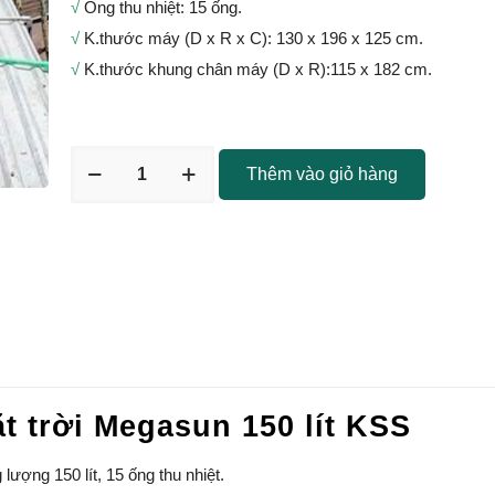
√
Ống thu nhiệt: 15 ống.
√
K.thước máy (D x R x C): 130 x 196 x 125 cm.
√
K.thước khung chân máy (D x R):115 x 182 cm.
Thêm vào giỏ hàng
 trời Megasun 150 lít KSS
ợng 150 lít, 15 ống thu nhiệt.