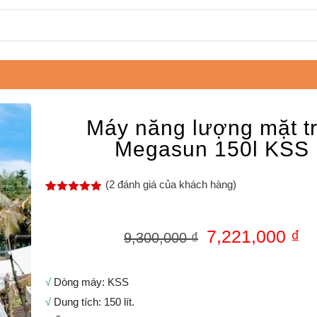
Máy năng lượng mặt tr
Megasun 150l KSS
(
2
đánh giá của khách hàng)
5.00
2
trên 5
dựa trên
đánh giá
7,221,000
₫
9,300,000
₫
√
Dòng máy: KSS
√
Dung tích: 150 lít.