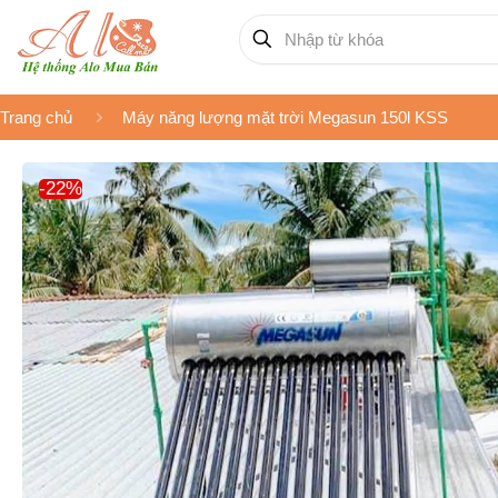
Trang chủ
Máy năng lượng mặt trời Megasun 150l KSS
-22%