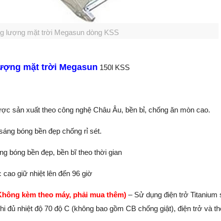
g lượng mặt trời Megasun dòng KSS
ượng mặt trời Megasun
150l KSS
được sản xuất theo công nghệ Châu Âu, bền bỉ, chống ăn mòn cao.
sáng bóng bền đẹp chống rỉ sét.
g bóng bền đẹp, bền bĩ theo thời gian
cao giữ nhiệt lên đến 96 giờ
Không kèm theo máy, phải mua thêm)
– Sử dụng điện trở Titanium
 đủ nhiệt độ 70 độ C (không bao gồm CB chống giật), điện trở và thế