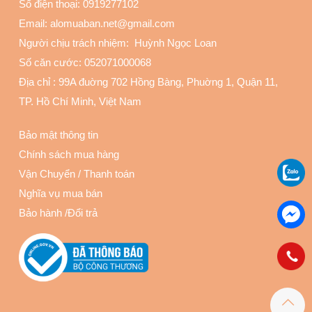
Số điện thoại:
0919277102
Email: alomuaban.net@gmail.com
Người chịu trách nhiệm: Huỳnh Ngọc Loan
Số căn cước: 052071000068
Địa chỉ :
99A đuờng 702 Hồng Bàng, Phuờng 1, Quận 11
,
TP. Hồ Chí Minh, Việt Nam
Bảo mật thông tin
Chính sách mua hàng
Vận Chuyển
/
Thanh toán
Nghĩa vụ mua bán
Bảo hành
/
Đổi trả