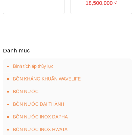
18,500,000
₫
hạng
5.00
5 sao
Danh mục
Bình tích áp thủy lực
BỒN KHÁNG KHUẨN WAVELIFE
BỒN NƯỚC
BỒN NƯỚC ĐẠI THÀNH
BỒN NƯỚC INOX DAPHA
BỒN NƯỚC INOX HWATA