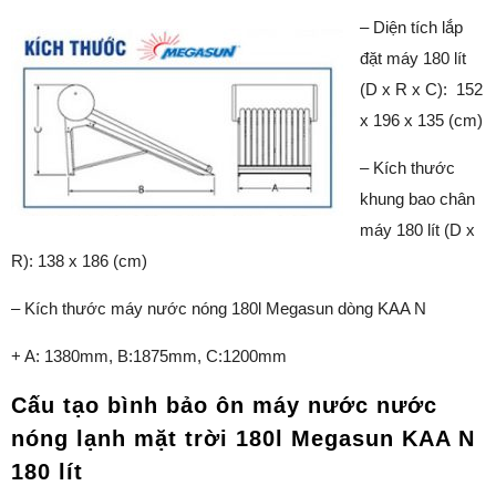
–
Diện tích lắp
đặt máy 180 lít
(D x R x C): 152
x 196 x 135 (cm)
– Kích thước
khung bao chân
máy 180 lít (D x
R): 138 x 186 (cm)
– Kích thước máy nước nóng 180l Megasun dòng KAA N
+ A: 1380mm, B:1875mm, C:1200mm
Cấu tạo bình bảo ôn máy nước nước
nóng lạnh mặt trời 180l Megasun KAA N
180 lít