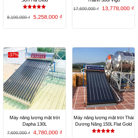
13,778,000
₫
17,600,000
₫
Được xếp
5,258,000
₫
8,100,000
₫
hạng
5.00
5 sao
-37%
Máy năng lượng mặt trời
Máy năng lượng mặt trời Thái
Dapha 130L
Dương Năng 150L Flat Gold
4,780,000
₫
7,600,000
₫
Được xếp