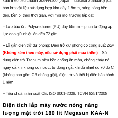
xuất theo tiêu chuẩnl JIS-H4100 (Japan Industrial Standard) )oại
bản lớn vật liệu sử dụng hợp kim dày 1.8mm, sáng bóng bền
đẹp, bền bĩ theo thời gian, với mọi môi trường lắp đặt
– Lớp bảo ôn: Polyurethame (PU) dày 55mm – phun tự động áp
lực cao giữ nhiệt lên đến 72 giờ
– Lỗ gắn điện trở dự phòng: Điện trở dự phòng có công suất 2kw
(Không kèm theo máy, nếu sử dụng phải mua thêm)
– Sử
dụng điện trở Titanium siêu bền chống ăn mòn, chống cháy nổ
ngay cả khi không có nước, tự động ngắt khi đủ nhiệt độ 70 độ C
(không bao gồm CB chống giật), điện trở và thết bị điện bào hành
1 năm.
– Tiêu chuẩn sản xuất CE, ISO 9001-2008, TCVN 8251″2008
Diện tích lắp máy nước nóng năng
lượng mặt trời 180 lít Megasun KAA-N