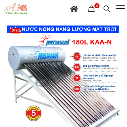
0
-29%