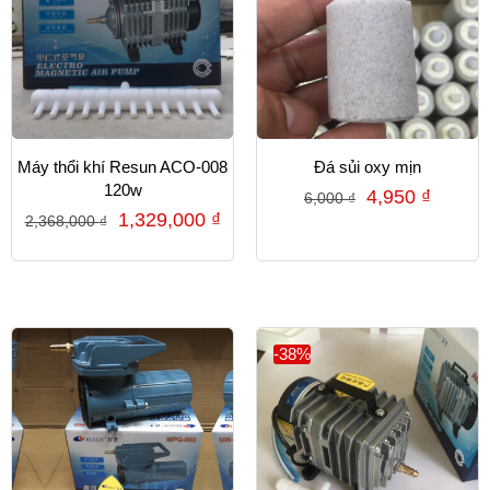
Máy thổi khí Resun ACO-008
Đá sủi oxy mịn
120w
4,950
₫
6,000
₫
1,329,000
₫
2,368,000
₫
-38%