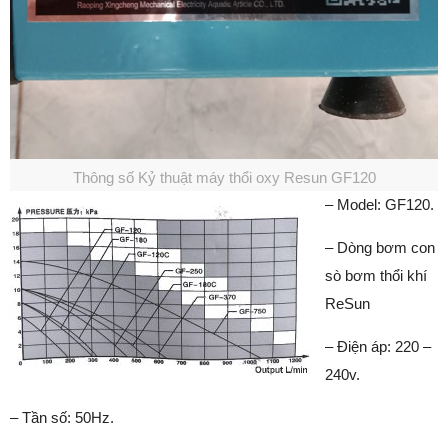
Thông số Kỷ thuật máy thổi oxy Resun GF120
– Model: GF120.
– Dòng bơm con
sò bơm thổi khí
ReSun
– Điện áp: 220 –
240v.
– Tần số: 50Hz.