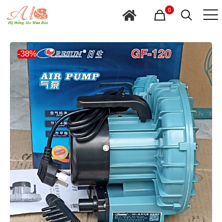
0
-38%