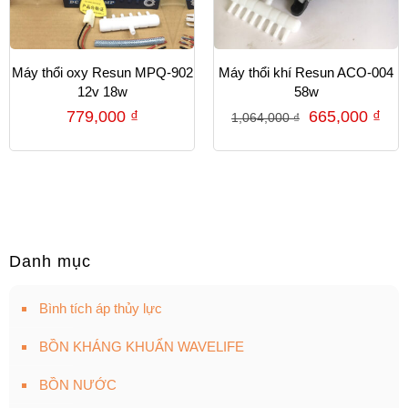
Máy thổi oxy Resun MPQ-902
Máy thổi khí Resun ACO-004
12v 18w
58w
779,000
₫
665,000
₫
1,064,000
₫
Danh mục
Bình tích áp thủy lực
BỒN KHÁNG KHUẨN WAVELIFE
BỒN NƯỚC