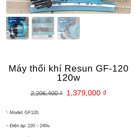
Máy thổi khí Resun GF-120
120w
1,379,000
₫
2,206,400
₫
‘- Model: GF120.
– Điện áp: 220 – 240v.