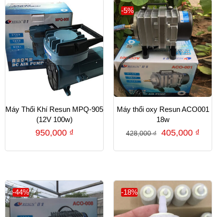
-5%
Máy Thổi Khí Resun MPQ-905
Máy thổi oxy Resun ACO001
(12V 100w)
18w
950,000
₫
405,000
₫
428,000
₫
-44%
-18%